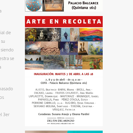
a
ial de
 su
, siendo
estra se
a
 pasado
os
el 3er