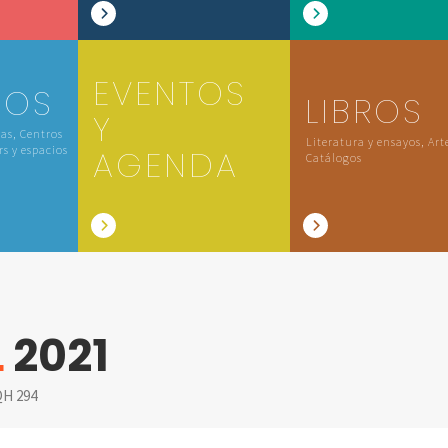
EVENTOS
IOS
LIBROS
Y
las, Centros
Literatura y ensayos, Art
rs y espacios
AGENDA
Catálogos
L
2021
H 294