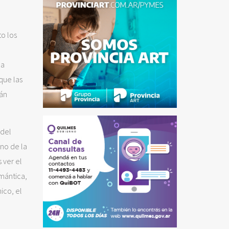
,
to los
da
 que las
tán
 del
ino de la
 ver el
mántica,
ico, el