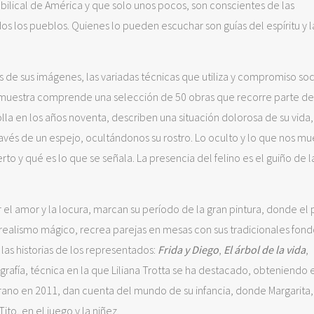
bilical de América y que solo unos pocos, son conscientes de las
os los pueblos. Quienes lo pueden escuchar son guías del espíritu y l
és de sus imágenes, las variadas técnicas que utiliza y compromiso soc
a muestra comprende una selección de 50 obras que recorre parte de
lla en los años noventa, describen una situación dolorosa de su vida
través de un espejo, ocultándonos su rostro. Lo oculto y lo que nos mu
o y qué es lo que se señala. La presencia del felino es el guiño de l
or el amor y la locura, marcan su período de la gran pintura, donde el
l realismo mágico, recrea parejas en mesas con sus tradicionales fond
as historias de los representados:
Frida y Diego
,
El árbol de la vida
,
ografía, técnica en la que Liliana Trotta se ha destacado, obteniendo 
ano en 2011, dan cuenta del mundo de su infancia, donde Margarita,
to, en el juego y la niñez.