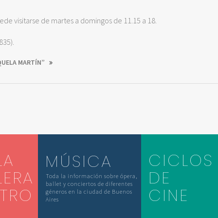
de visitarse de martes a domingos de 11.15 a 18.
835).
NQUELA MARTÍN”
LA
CICLOS
MÚSICA
LERA
DE
Toda la información sobre ópera,
ballet y conciertos de diferentes
ATRO
CINE
géneros en la ciudad de Buenos
Aires