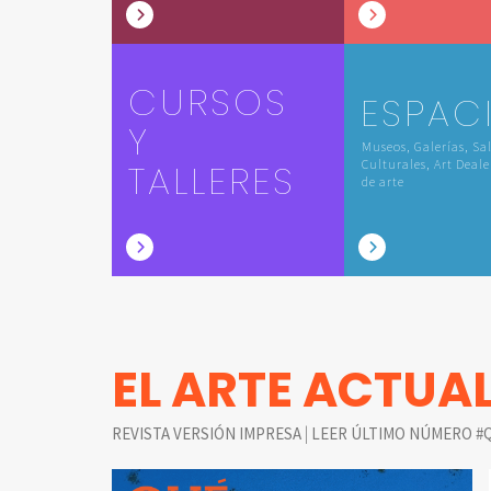
CURSOS
ESPAC
Y
Museos, Galerías, Sa
TALLERES
Culturales, Art Deale
de arte
EL ARTE ACTUA
|
REVISTA VERSIÓN IMPRESA
LEER ÚLTIMO NÚMERO #Q