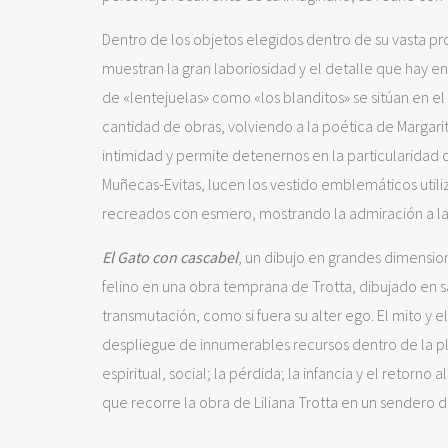
Dentro de los objetos elegidos dentro de su vasta p
muestran la gran laboriosidad y el detalle que hay en
de «lentejuelas» como «los blanditos» se sitúan en e
cantidad de obras, volviendo a la poética de Margari
intimidad y permite detenernos en la particularidad 
Muñecas-Evitas, lucen los vestido emblemáticos utiliz
recreados con esmero, mostrando la admiración a la 
El Gato con cascabel
, un dibujo en grandes dimension
felino en una obra temprana de Trotta, dibujado en s
transmutación, como si fuera su alter ego. El mito y
despliegue de innumerables recursos dentro de la pl
espiritual, social; la pérdida; la infancia y el retorno
que recorre la obra de Liliana Trotta en un sendero d