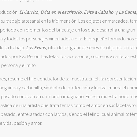
roducción:
El Carrito
,
Evita en el escritorio
,
Evita a Caballo
, y
La Cama
 su trabajo artesanal en la tridimensión. Los objetos enmarcados, tan
l período con elementos del bricolaje en los que desarrolla una gran
ta y todos los personajes vinculados a ella. El pequeño formado nos 
de su trabajo.
Las Evitas
, otra de las grandes series de objetos, en las
ados por Eva Perón. Las telas, los accesorios, sobreros y carteras es
persona y el mito.
es, resume el hilo conductor de la muestra. En él, la representación
anguínea y carbonilla, símbolo de protección y fuerza, marca el cam
 el pasado conviven en un mundo imaginario. En esta muestra podemos
ástica de una artista que trata temas como el amor en sus facetas ro
 al pasado; entrelazados con la vida, siendo el felino, cual animal totém
e vida, pasión y amor.