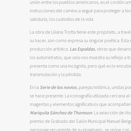
unión entre los pueblos americanos, es el cordón um
instrucciones del camino a seguir para proteger a tod
sabiduría, los custodios de la vida.
La obra de Liliana Trotta tiene este propósito, a trav
su hacer, son como expresa su singular poética. Ést
producción artística.
Las Espaldas
, obras que desarro
los autorretratos, que solo nos muestra su reflejo a 
presenta como una incógnita, pero qué es lo encubiert
transmutación y la pérdida.
En la
Serie de los novios
, parejas histórica, unidas p
se hace presente. La iconografía utilizada cercana a
magentas y elementos significativos que acompañan l
Mariquita Sánchez de Thomson
. La selección de lit
premio de Grabado del Salón Municipal Manuel Belgr
personaje recurrente de su imaginario, se reúne con Ti