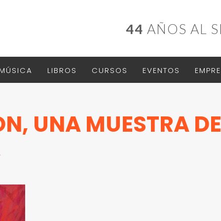
44
AÑOS AL S
MÚSICA
LIBROS
CURSOS
EVENTOS
EMPRE
N, UNA MUESTRA D
A