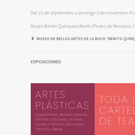
Del 21 de septiembre a domingo 3 de noviembre. Pue
Museo Benito Quinquela Martín (Pedro de Mendoza 1
MUSEO DE BELLAS ARTES DE LA BOCA “BENITO QUI
EXPOSICIONES
ARTES
TODA 
PLÁSTICAS
CARTE
Exposiciones, Museos, Galerías,
DE TE
Centros Culturales, Artistas,
Cursos y Talleres, Concursos,
Premios y Becas