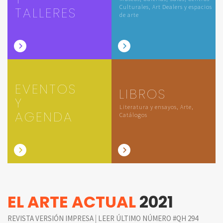
Culturales, Art Dealers y espacios
TALLERES
de arte
EVENTOS
LIBROS
Y
Literatura y ensayos, Arte,
AGENDA
Catálogos
EL ARTE ACTUAL
2021
|
REVISTA VERSIÓN IMPRESA
LEER ÚLTIMO NÚMERO #QH 294