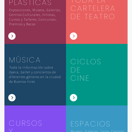
TODA LA
PLÁSTICAS
CARTELERA
Exposiciones, Museos, Galerías,
DE TEATRO
Centros Culturales, Artistas,
Cursos y Talleres, Concursos,
Premios y Becas
MÚSICA
CICLOS
DE
Toda la información sobre
ópera, ballet y conciertos de
CINE
diferentes géneros en la ciudad
de Buenos Aires
CURSOS
ESPACIOS
Y
Museos, Galerías, Salas, Centros