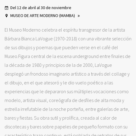
Del 12 de abril al 30 de noviembre
MUSEO DE ARTE MODERNO (MAMBA)
El Museo Moderno celebra el espíritu transgresor de la artista
Bárbara Bianca LaVogue (1970-2018) con una vibrante selección
de sus dibujos y poemas que pueden verse en el café del
Museo.Figura central de la escena underground entre finales de
la década de 1980 y principios de la de 2000, LaVogue
desplegó un frondoso imaginario artístico a través del collage y
el dibujo, en el que atesoró y le dio vuelo poético a las
experiencias que le depararon sus múltiples vocaciones como
modelo, artista visual, coreógrafa de desfiles de alta moda y
estrella irrefutable de la noche porteña, entre galerías de arte,
bares y fiestas. Su obra sutil y prolífica, creada al calor de
discotecas y bares sobre papeles de pequeño formato con su
característico trazo continuo, está poblada de retratos de sus