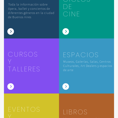
DE
Toda la información sobre
ópera, ballet y conciertos de
CINE
diferentes géneros en la ciudad
de Buenos Aires
CURSOS
ESPACIOS
Y
Museos, Galerías, Salas, Centros
Culturales, Art Dealers y espacios
TALLERES
de arte
EVENTOS
LIBROS
Y