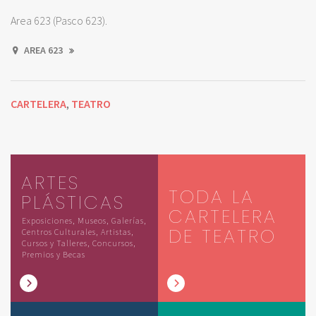
Area 623 (Pasco 623).
AREA 623
CARTELERA
TEATRO
,
ARTES
TODA LA
PLÁSTICAS
CARTELERA
Exposiciones, Museos, Galerías,
DE TEATRO
Centros Culturales, Artistas,
Cursos y Talleres, Concursos,
Premios y Becas