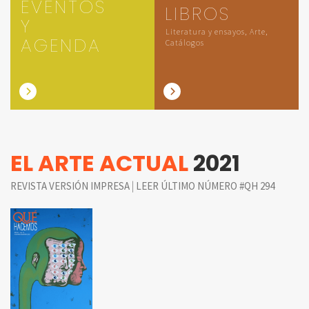
EVENTOS
LIBROS
Y
Literatura y ensayos, Arte,
AGENDA
Catálogos
EL ARTE ACTUAL
2021
|
REVISTA VERSIÓN IMPRESA
LEER ÚLTIMO NÚMERO #QH 294