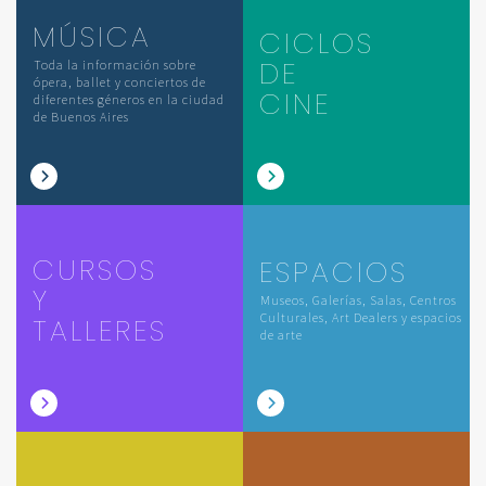
MÚSICA
CICLOS
DE
Toda la información sobre
ópera, ballet y conciertos de
CINE
diferentes géneros en la ciudad
de Buenos Aires
CURSOS
ESPACIOS
Y
Museos, Galerías, Salas, Centros
Culturales, Art Dealers y espacios
TALLERES
de arte