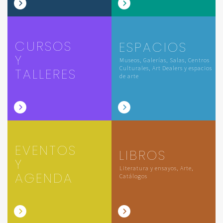
CURSOS
ESPACIOS
Y
Museos, Galerías, Salas, Centros
Culturales, Art Dealers y espacios
TALLERES
de arte
EVENTOS
LIBROS
Y
Literatura y ensayos, Arte,
AGENDA
Catálogos