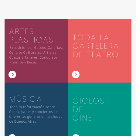
ARTES
TODA LA
PLÁSTICAS
CARTELERA
Exposiciones, Museos, Galerías,
DE TEATRO
Centros Culturales, Artistas,
Cursos y Talleres, Concursos,
Premios y Becas
MÚSICA
CICLOS
DE
Toda la información sobre
ópera, ballet y conciertos de
CINE
diferentes géneros en la ciudad
de Buenos Aires