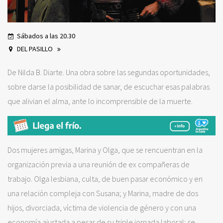
Sábados a las 20.30
DEL PASILLO
De Nilda B. Diarte. Una obra sobre las segundas oportunidades,
sobre darse la posibilidad de sanar, de escuchar esas palabras
que alivian el alma, ante lo incomprensible de la muerte.
Dos mujeres amigas, Marina y Olga, que se rencuentran en la
organización previa a una reunión de ex compañeras de
trabajo. Olga lesbiana, culta, de buen pasar económico y en
una relación compleja con Susana; y Marina, madre de dos
hijos, divorciada, víctima de violencia de género y con una
economía ajustada a pesar de su triple jornada laboral; se