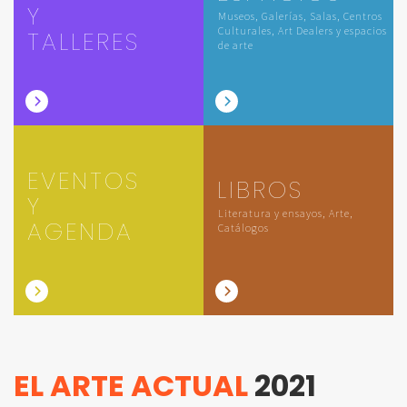
Y
Museos, Galerías, Salas, Centros
Culturales, Art Dealers y espacios
TALLERES
de arte
EVENTOS
LIBROS
Y
Literatura y ensayos, Arte,
AGENDA
Catálogos
EL ARTE ACTUAL
2021