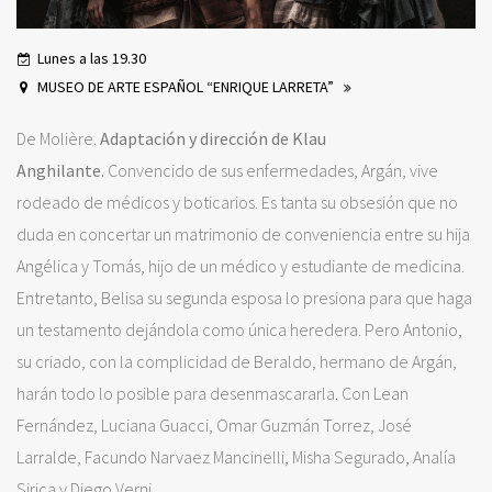
Lunes a las 19.30
MUSEO DE ARTE ESPAÑOL “ENRIQUE LARRETA”
De Molière.
Adaptación y dirección de
Klau
Anghilante.
Convencido de sus enfermedades, Argán, vive
rodeado de médicos y boticarios. Es tanta su obsesión que no
duda en concertar un matrimonio de conveniencia entre su hija
Angélica y Tomás, hijo de un médico y estudiante de medicina.
Entretanto, Belisa su segunda esposa lo presiona para que haga
un testamento dejándola como única heredera. Pero Antonio,
su criado, con la complicidad de Beraldo, hermano de Argán,
harán todo lo posible para desenmascararla. Con Lean
Fernández, Luciana Guacci, Omar Guzmán Torrez, José
Larralde, Facundo Narvaez Mancinelli, Misha Segurado, Analía
Sirica y Diego Verni