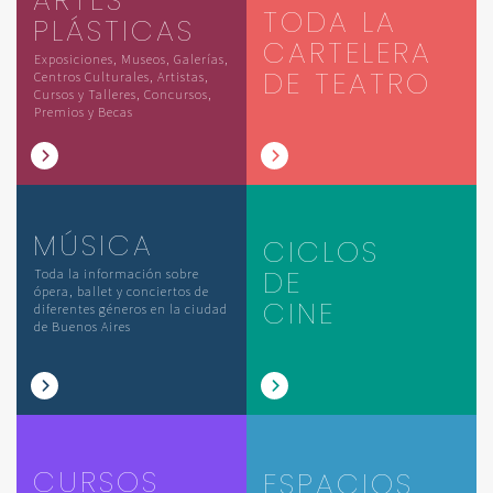
TODA LA
PLÁSTICAS
CARTELERA
Exposiciones, Museos, Galerías,
DE TEATRO
Centros Culturales, Artistas,
Cursos y Talleres, Concursos,
Premios y Becas
MÚSICA
CICLOS
DE
Toda la información sobre
ópera, ballet y conciertos de
CINE
diferentes géneros en la ciudad
de Buenos Aires
CURSOS
ESPACIOS