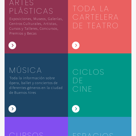
ARTES
TODA LA
PLÁSTICAS
CARTELERA
Exposiciones, Museos, Galerías,
DE TEATRO
Centros Culturales, Artistas,
Cursos y Talleres, Concursos,
Premios y Becas
MÚSICA
CICLOS
DE
Toda la información sobre
ópera, ballet y conciertos de
CINE
diferentes géneros en la ciudad
de Buenos Aires
CURSOS
ESPACIOS