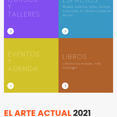
Y
Museos, Galerías, Salas, Centros
Culturales, Art Dealers y espacios
TALLERES
de arte
EVENTOS
LIBROS
Y
Literatura y ensayos, Arte,
AGENDA
Catálogos
EL ARTE ACTUAL
2021