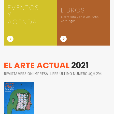
EVENTOS
LIBROS
Y
Literatura y ensayos, Arte,
AGENDA
Catálogos
EL ARTE ACTUAL
2021
|
REVISTA VERSIÓN IMPRESA
LEER ÚLTIMO NÚMERO #QH 294