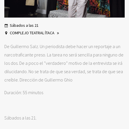
Sábados a las 21
COMPLEJO TEATRAL ÍTACA
De Guillermo Salz. Un periodista debe hacer un reportaje a un
narcotraficante preso. La tarea no será sencilla para ninguno de
los dos. De a poco el “verdadero” motivo de la entrevista se irá
dilucidando. No se trata de que sea verdad, se trata de que sea
creíble. Dirección de Guillermo Ghio
Duración: 55 minutos
Sábados a las 21.