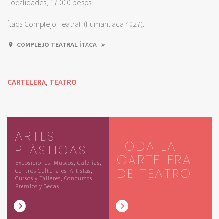
Localidades, 17.000 pesos.
Ítaca Complejo Teatral (Humahuaca 4027).
COMPLEJO TEATRAL ÍTACA
CARTELERA
TEATRO
,
ARTES
TODA LA
PLÁSTICAS
CARTELERA
Exposiciones, Museos, Galerías,
DE TEATRO
Centros Culturales, Artistas,
Cursos y Talleres, Concursos,
Premios y Becas