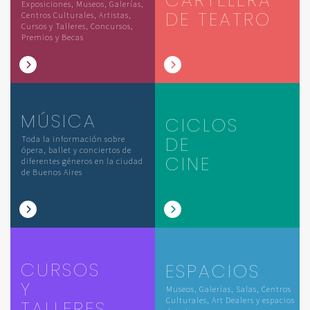
Exposiciones, Museos, Galerías,
DE TEATRO
Centros Culturales, Artistas,
Cursos y Talleres, Concursos,
Premios y Becas
MÚSICA
CICLOS
DE
Toda la información sobre
ópera, ballet y conciertos de
CINE
diferentes géneros en la ciudad
de Buenos Aires
CURSOS
ESPACIOS
Y
Museos, Galerías, Salas, Centros
Culturales, Art Dealers y espacios
TALLERES