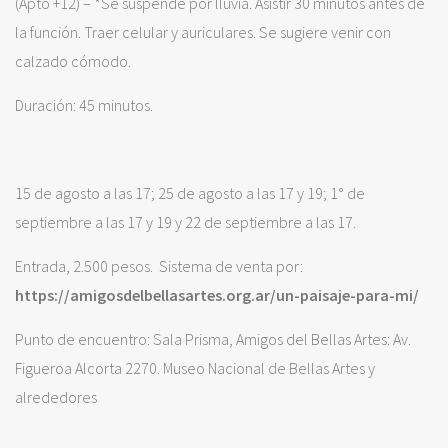
(Apto +12) – *Se suspende por lluvia. Asistir 30 minutos antes de
la función. Traer celular y auriculares. Se sugiere venir con
calzado cómodo.
Duración: 45 minutos.
15 de agosto a las 17; 25 de agosto a las 17 y 19; 1° de
septiembre a las 17 y 19 y 22 de septiembre a las 17.
Entrada, 2.500 pesos. Sistema de venta por:
https://amigosdelbellasartes.org.ar/un-paisaje-para-mi/
Punto de encuentro: Sala Prisma, Amigos del Bellas Artes: Av.
Figueroa Alcorta 2270. Museo Nacional de Bellas Artes y
alrededores