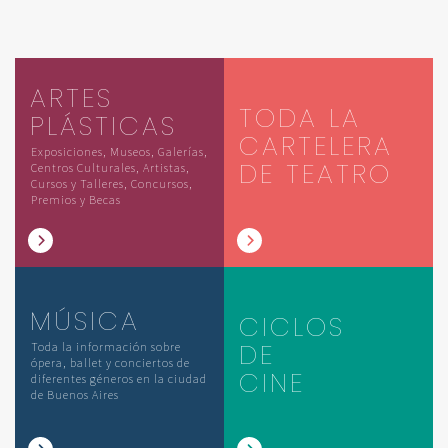
ARTES
TODA LA
PLÁSTICAS
CARTELERA
Exposiciones, Museos, Galerías,
DE TEATRO
Centros Culturales, Artistas,
Cursos y Talleres, Concursos,
Premios y Becas
MÚSICA
CICLOS
DE
Toda la información sobre
ópera, ballet y conciertos de
CINE
diferentes géneros en la ciudad
de Buenos Aires