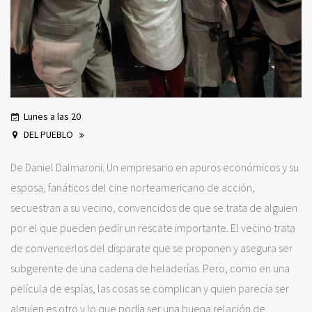
Lunes a las 20
DEL PUEBLO
De Daniel Dalmaroni. Un empresario en apuros económicos y su
esposa, fanáticos del cine norteamericano de acción,
secuestran a su vecino, convencidos de que se trata de alguien
por el que pueden pedir un rescate importante. El vecino trata
de convencerlos del disparate que se proponen y asegura ser
subgerente de una cadena de heladerías. Pero, como en una
película de espías, las cosas se complican y quien parecía ser
alguien es otro y lo que podía ser una buena relación de