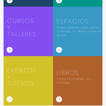
CURSOS
ESPACIOS
Y
Museos, Galerías, Salas, Centros
Culturales, Art Dealers y espacios
TALLERES
de arte
EVENTOS
LIBROS
Y
Literatura y ensayos, Arte,
AGENDA
Catálogos