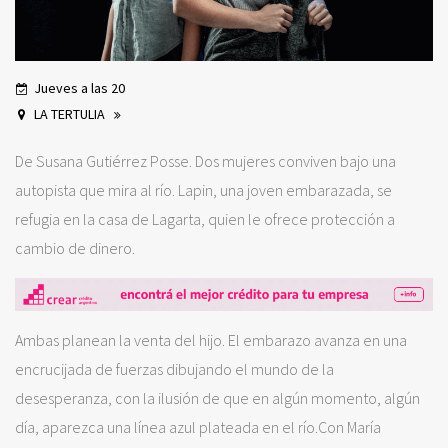
Jueves a las 20
LA TERTULIA
De Susana Gutiérrez Posse. Dos mujeres conviven bajo una
autopista que mira al río. Lapin, una joven embarazada, se
refugia en la casa de Lagarta, quien le ofrece protección a
cambio de dinero.
Ambas planean la venta del hijo. El embarazo avanza en una
encrucijada de fuerzas dibujando el mundo de la
desesperanza, con la ilusión de que en algún momento, algún
día, aparezca una línea azul plateada en el río.Con María