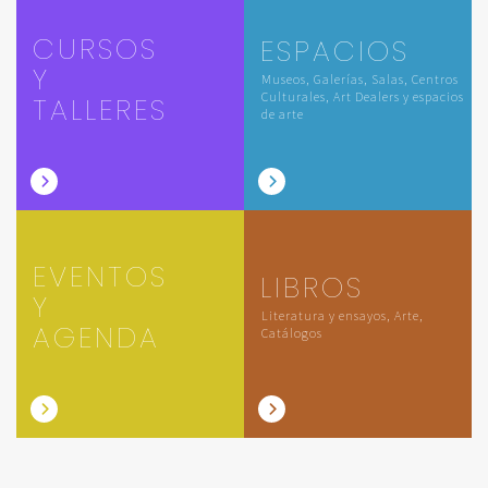
CURSOS
ESPACIOS
Y
Museos, Galerías, Salas, Centros
Culturales, Art Dealers y espacios
TALLERES
de arte
EVENTOS
LIBROS
Y
Literatura y ensayos, Arte,
AGENDA
Catálogos