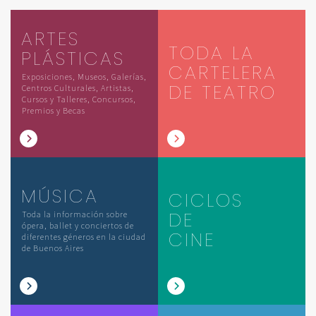
ARTES
TODA LA
PLÁSTICAS
CARTELERA
Exposiciones, Museos, Galerías,
DE TEATRO
Centros Culturales, Artistas,
Cursos y Talleres, Concursos,
Premios y Becas
MÚSICA
CICLOS
DE
Toda la información sobre
ópera, ballet y conciertos de
CINE
diferentes géneros en la ciudad
de Buenos Aires