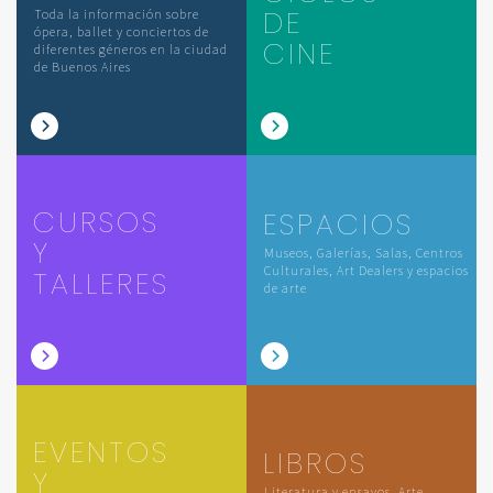
DE
Toda la información sobre
ópera, ballet y conciertos de
CINE
diferentes géneros en la ciudad
de Buenos Aires
CURSOS
ESPACIOS
Y
Museos, Galerías, Salas, Centros
Culturales, Art Dealers y espacios
TALLERES
de arte
EVENTOS
LIBROS
Y
Literatura y ensayos, Arte,