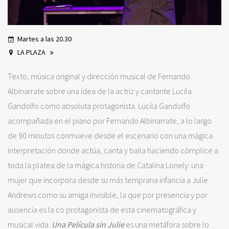
Martes a las 20.30
LA PLAZA
Texto, música original y dirección musical de Fernando
Albinarrate sobre una idea de la actriz y cantante Lucila
Gandolfo como absoluta protagonista. Lucila Gandolfo
acompañada en el piano por Fernando Albinarrate, a lo largo
de 90 minutos conmueve desde el escenario con una mágica
interpretación donde actúa, canta y baila haciendo cómplice a
toda la platea de la mágica historia de Catalina Lonely: una
mujer que incorpora desde su más temprana infancia a Julie
Andrews como su amiga invisible, la que por presencia y por
ausencia es la co protagonista de esta cinematográfica y
musical vida.
Una Película sin Julie
es una metáfora sobre lo