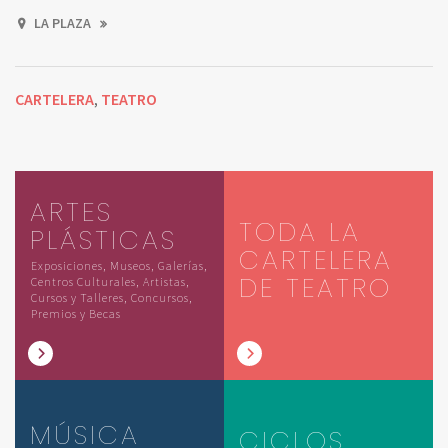
LA PLAZA
CARTELERA
TEATRO
,
ARTES
TODA LA
PLÁSTICAS
CARTELERA
Exposiciones, Museos, Galerías,
DE TEATRO
Centros Culturales, Artistas,
Cursos y Talleres, Concursos,
Premios y Becas
MÚSICA
CICLOS