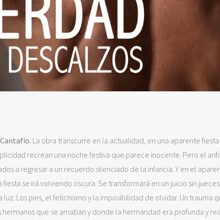
 Cantafio.
La obra transcurre en la actualidad, en una aparente fiesta 
licidad recrean una noche festiva que parece inocente. Pero el anfi
ados a regresar a un recuerdo silenciado de la infancia. Y en el apare
a fiesta se irá volviendo oscura. Se transformará en un juicio sin juece
 luz. Los pies, el fetichismo y la imposibilidad de olvidar. Un trauma 
mos hermanos que se amaban y donde la hermandad era profunda y rea