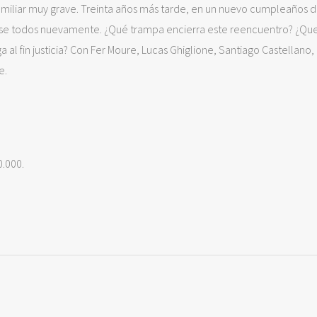
familiar muy grave. Treinta años más tarde, en un nuevo cumpleaños 
unirse todos nuevamente. ¿Qué trampa encierra este reencuentro? ¿Q
al fin justicia? Con Fer Moure, Lucas Ghiglione, Santiago Castellano,
e.
0.000.