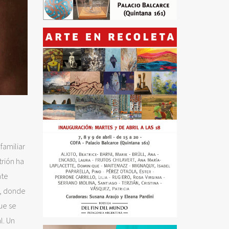
familiar
trión ha
nte
s, donde
que se
l. Un