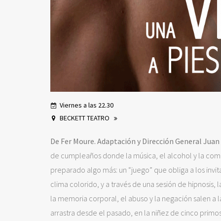
Viernes a las 22.30
BECKETT TEATRO
De Fer Moure. Adaptación y Dirección General Juan
de cumpleaños donde la música, el alcohol y la comp
preparado algo más: un “juego” que obliga a los invit
clima colorido, y a través de una sesión de hipnosis, l
la memoria corporal, el abuso y la negación salen a la
arrastra desde el pasado, en la niñez de cinco pri