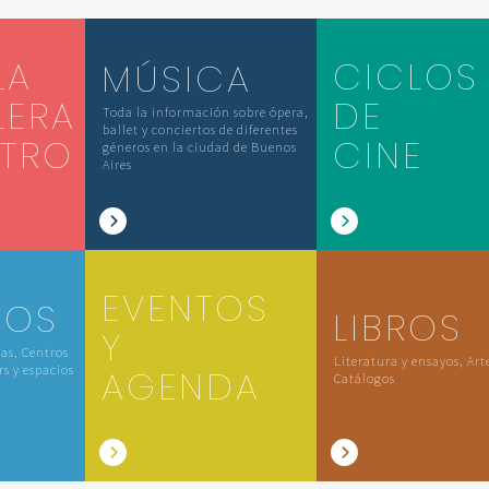
LA
CICLOS
MÚSICA
LERA
DE
Toda la información sobre ópera,
ballet y conciertos de diferentes
ATRO
CINE
géneros en la ciudad de Buenos
Aires
EVENTOS
IOS
LIBROS
Y
las, Centros
Literatura y ensayos, Art
rs y espacios
AGENDA
Catálogos