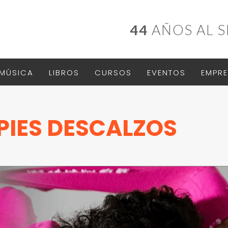
44
AÑOS AL S
MÚSICA
LIBROS
CURSOS
EVENTOS
EMPRE
PIES DESCALZOS