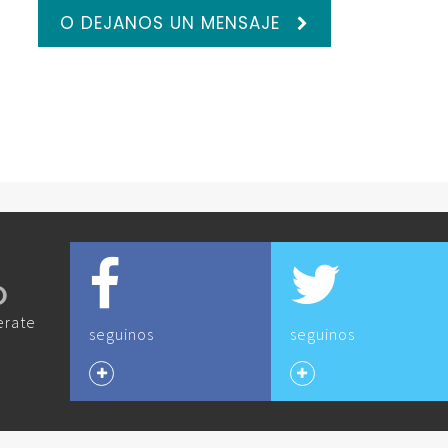
O DEJANOS UN MENSAJE
O
erate
seguinos
seguinos