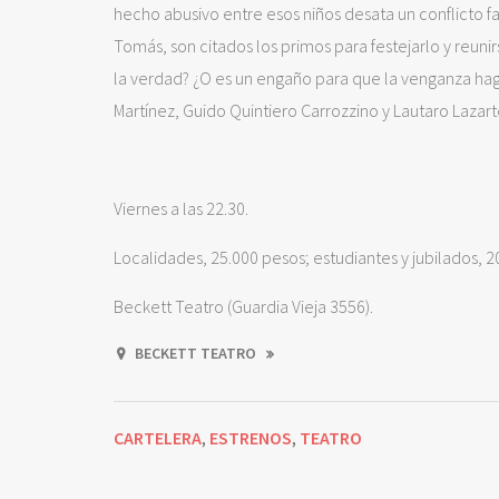
hecho abusivo entre esos niños desata un conflicto 
Tomás, son citados los primos para festejarlo y re
la verdad? ¿O es un engaño para que la venganza haga 
Martínez, Guido Quintiero Carrozzino y Lautaro Lazart
Viernes a las 22.30.
Localidades, 25.000 pesos; estudiantes y jubilados, 2
Beckett Teatro (Guardia Vieja 3556).
BECKETT TEATRO
CARTELERA
ESTRENOS
TEATRO
,
,