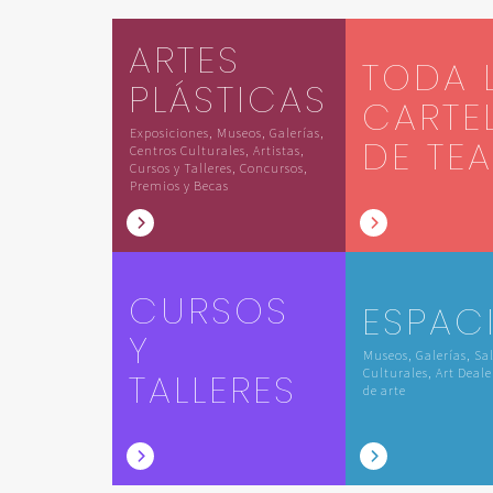
ARTES
TODA 
PLÁSTICAS
CARTE
Exposiciones, Museos, Galerías,
DE TE
Centros Culturales, Artistas,
Cursos y Talleres, Concursos,
Premios y Becas
CURSOS
ESPAC
Y
Museos, Galerías, Sa
TALLERES
Culturales, Art Deale
de arte