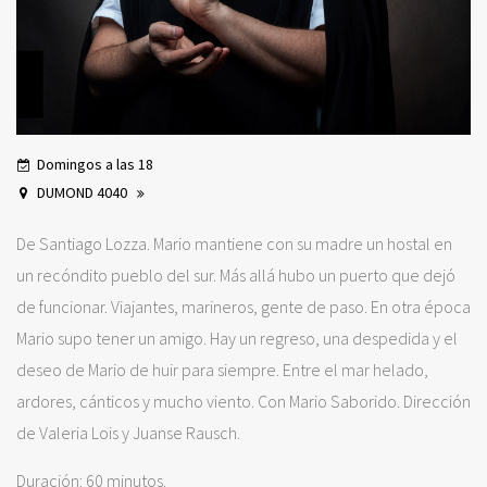
Domingos a las 18
DUMOND 4040
De Santiago Lozza. Mario mantiene con su madre un hostal en
un recóndito pueblo del sur. Más allá hubo un puerto que dejó
de funcionar. Viajantes, marineros, gente de paso. En otra época
Mario supo tener un amigo. Hay un regreso, una despedida y el
deseo de Mario de huir para siempre. Entre el mar helado,
ardores, cánticos y mucho viento. Con Mario Saborido. Dirección
de Valeria Lois y Juanse Rausch.
Duración: 60 minutos.