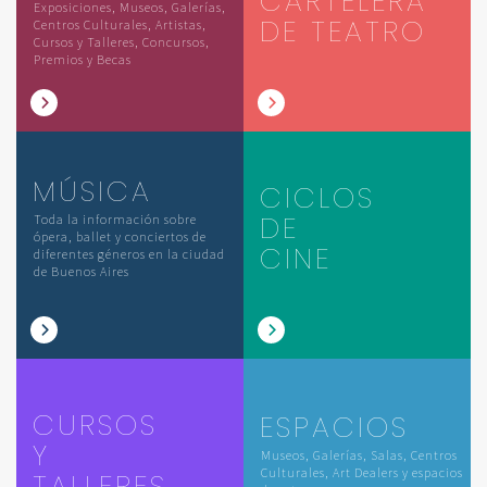
CARTELERA
Exposiciones, Museos, Galerías,
DE TEATRO
Centros Culturales, Artistas,
Cursos y Talleres, Concursos,
Premios y Becas
MÚSICA
CICLOS
DE
Toda la información sobre
ópera, ballet y conciertos de
CINE
diferentes géneros en la ciudad
de Buenos Aires
CURSOS
ESPACIOS
Y
Museos, Galerías, Salas, Centros
Culturales, Art Dealers y espacios
TALLERES