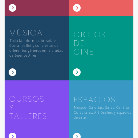
MÚSICA
CICLOS
DE
Toda la información sobre
ópera, ballet y conciertos de
CINE
diferentes géneros en la ciudad
de Buenos Aires
CURSOS
ESPACIOS
Y
Museos, Galerías, Salas, Centros
Culturales, Art Dealers y espacios
TALLERES
de arte