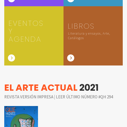
EVENTOS
LIBROS
Y
Literatura y ensayos, Arte,
AGENDA
Catálogos
EL ARTE ACTUAL
2021
|
REVISTA VERSIÓN IMPRESA
LEER ÚLTIMO NÚMERO #QH 294