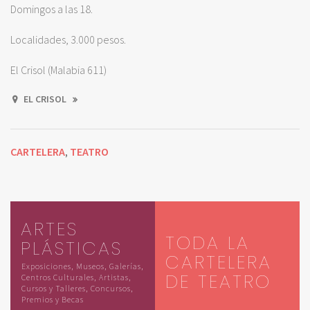
Domingos a las 18.
Localidades, 3.000 pesos.
El Crisol (Malabia 611)
EL CRISOL
CARTELERA
TEATRO
,
ARTES
TODA LA
PLÁSTICAS
CARTELERA
Exposiciones, Museos, Galerías,
DE TEATRO
Centros Culturales, Artistas,
Cursos y Talleres, Concursos,
Premios y Becas