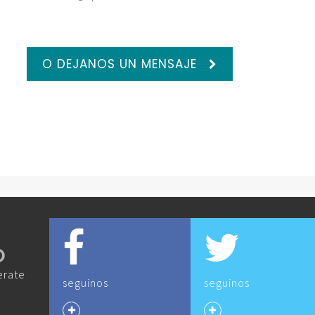
O DEJANOS UN MENSAJE
O
erate
seguinos
seguinos