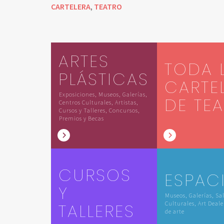
CARTELERA
TEATRO
,
ARTES
TODA 
PLÁSTICAS
CARTE
Exposiciones, Museos, Galerías,
DE TE
Centros Culturales, Artistas,
Cursos y Talleres, Concursos,
Premios y Becas
CURSOS
ESPAC
Y
Museos, Galerías, Sa
TALLERES
Culturales, Art Deale
de arte