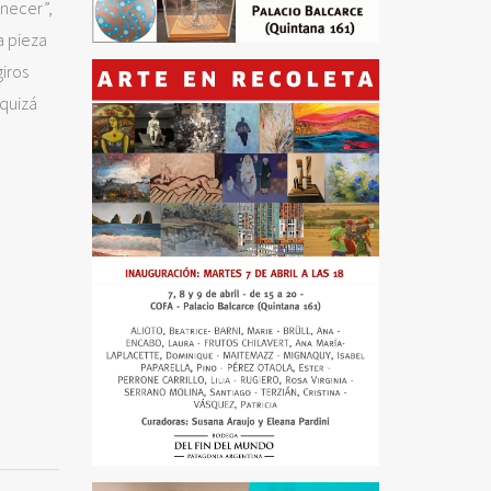
enecer”,
a pieza
iros
 quizá