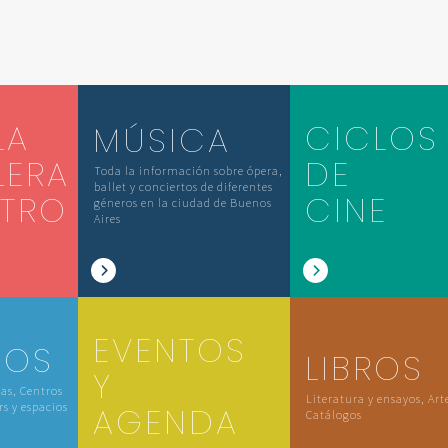
LA
CICLOS
MÚSICA
LERA
DE
Toda la información sobre ópera,
ballet y conciertos de diferentes
ATRO
CINE
géneros en la ciudad de Buenos
Aires
EVENTOS
IOS
LIBROS
Y
las, Centros
Literatura y ensayos, Art
rs y espacios
AGENDA
Catálogos