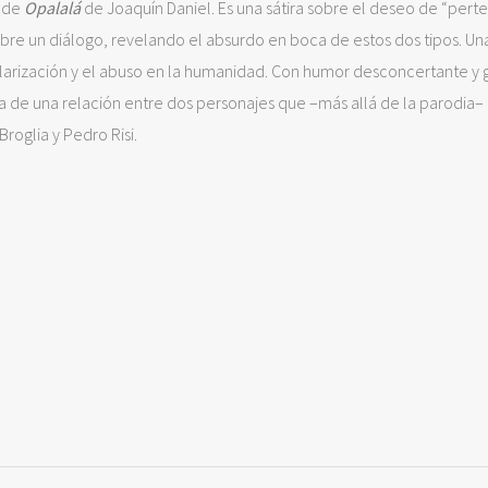
e de
Opalalá
de Joaquín Daniel. Es una sátira sobre el deseo de “pert
 abre un diálogo, revelando el absurdo en boca de estos dos tipos. Un
olarización y el abuso en la humanidad. Con humor desconcertante y g
a de una relación entre dos personajes que –más allá de la parodia–
roglia y Pedro Risi.