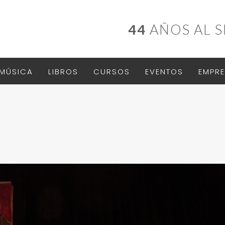
44
AÑOS AL S
MÚSICA
LIBROS
CURSOS
EVENTOS
EMPRE