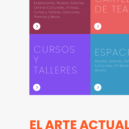
Exposiciones, Museos, Galerías,
DE TE
Centros Culturales, Artistas,
Cursos y Talleres, Concursos,
Premios y Becas
CURSOS
ESPAC
Y
Museos, Galerías, Sa
TALLERES
Culturales, Art Deale
de arte
EL ARTE ACTUA