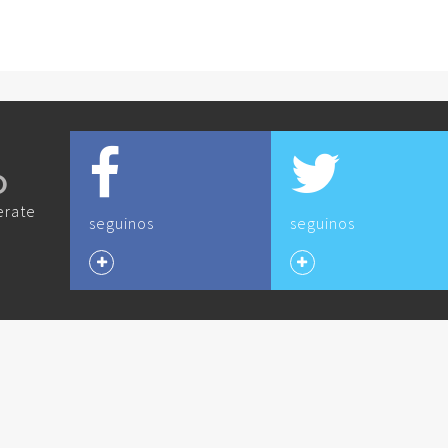
O
erate
seguinos
seguinos