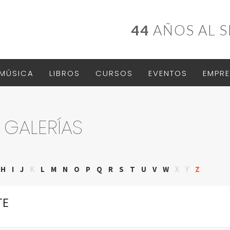
44
AÑOS AL S
MÚSICA
LIBROS
CURSOS
EVENTOS
EMPRE
 GALERÍAS
H
I
J
K
L
M
N
O
P
Q
R
S
T
U
V
W
X
Y
Z
TE