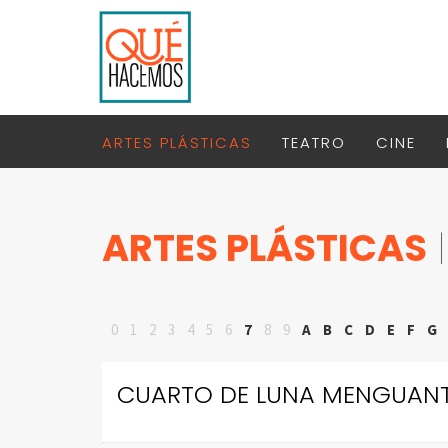
ARTES PLÁSTICAS
TEATRO
CINE
ARTES PLÁSTICAS
|
0
1
2
3
4
5
6
7
8
9
A
B
C
D
E
F
G
CUARTO DE LUNA MENGUAN