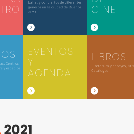
ballet y conciertos de diferentes
ATRO
CINE
géneros en la ciudad de Buenos
Aires
EVENTOS
IOS
LIBROS
Y
las, Centros
Literatura y ensayos, Art
rs y espacios
AGENDA
Catálogos
L
2021