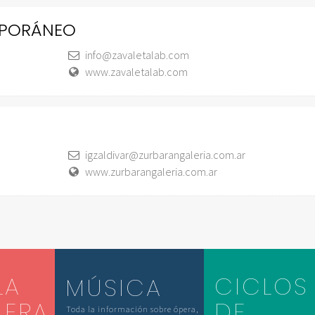
MPORÁNEO
info@zavaletalab.com
www.zavaletalab.com
igzaldivar@zurbarangaleria.com.ar
www.zurbarangaleria.com.ar
LA
CICLOS
MÚSICA
LERA
DE
Toda la información sobre ópera,