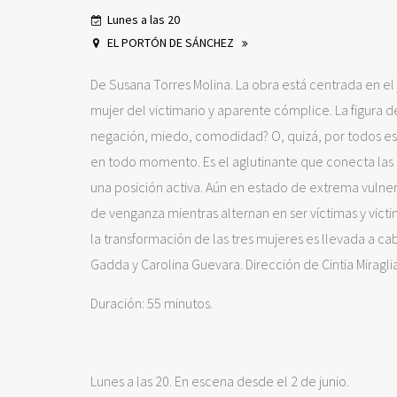
Lunes a las 20
EL PORTÓN DE SÁNCHEZ
De Susana Torres Molina. La obra está centrada en el
mujer del victimario y aparente cómplice. La figura d
negación, miedo, comodidad? O, quizá, por todos eso
en todo momento. Es el aglutinante que conecta las 
una posición activa. Aún en estado de extrema vulnera
de venganza mientras alternan en ser víctimas y vict
la transformación de las tres mujeres es llevada a cabo
Gadda y Carolina Guevara. Dirección de Cintia Miraglia
Duración: 55 minutos.
Lunes a las 20. En escena desde el 2 de junio.