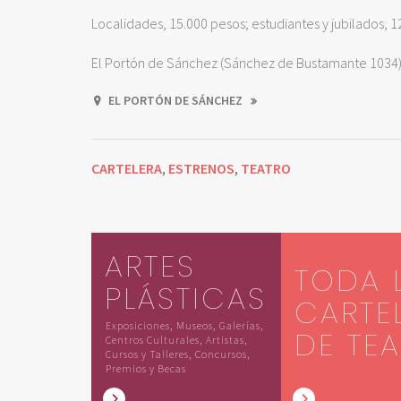
Localidades, 15.000 pesos; estudiantes y jubilados, 1
El Portón de Sánchez (Sánchez de Bustamante 1034)
EL PORTÓN DE SÁNCHEZ
CARTELERA
ESTRENOS
TEATRO
,
,
ARTES
TODA 
PLÁSTICAS
CARTE
Exposiciones, Museos, Galerías,
DE TE
Centros Culturales, Artistas,
Cursos y Talleres, Concursos,
Premios y Becas