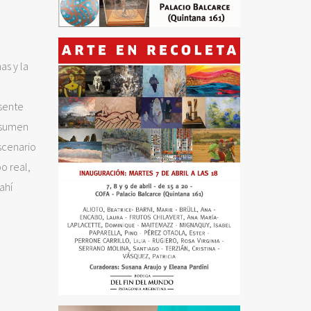
as y la
esente
 asumen
scenario
o real,
ahí