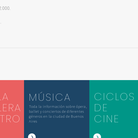
2.000.
.
LA
CICLOS
MÚSICA
LERA
DE
Toda la información sobre ópera,
ballet y conciertos de diferentes
ATRO
CINE
géneros en la ciudad de Buenos
Aires