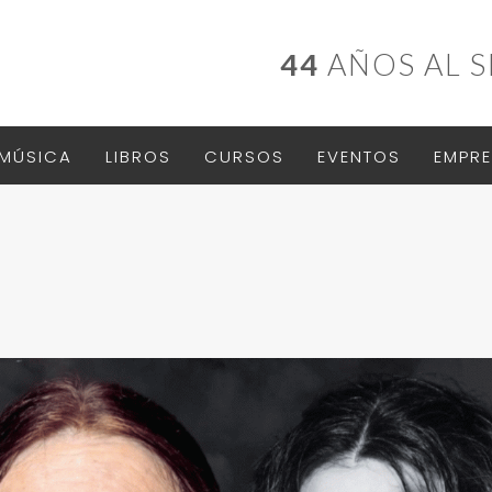
44
AÑOS AL S
MÚSICA
LIBROS
CURSOS
EVENTOS
EMPRE