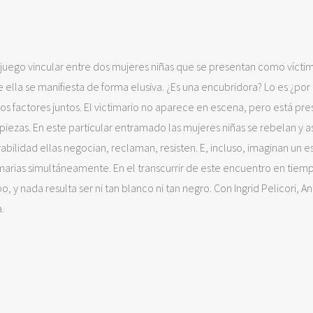
 juego vincular entre dos mujeres niñas que se presentan como víctim
e ella se manifiesta de forma elusiva. ¿Es una encubridora? Lo es ¿por
s factores juntos. El victimario no aparece en escena, pero está pr
piezas. En este particular entramado las mujeres niñas se rebelan y
bilidad ellas negocian, reclaman, resisten. E, incluso, imaginan un e
imarias simultáneamente. En el transcurrir de este encuentro en tiemp
, y nada resulta ser ni tan blanco ni tan negro. Con Ingrid Pelicori, An
.