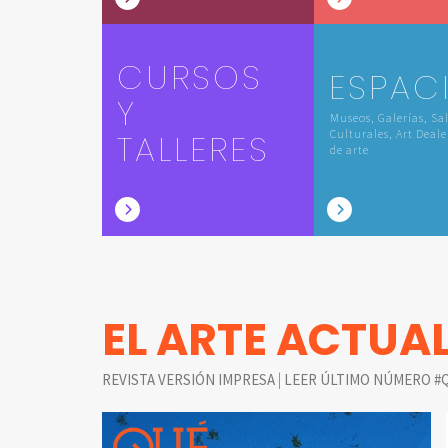
CURSOS
ESPAC
Y
Museos, Galerías, Sa
TALLERES
Culturales, Art Deale
de arte
EL ARTE ACTUA
|
REVISTA VERSIÓN IMPRESA
LEER ÚLTIMO NÚMERO #Q