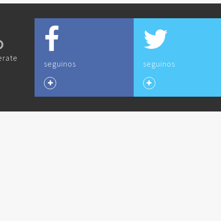
O
erate
seguinos
seguinos