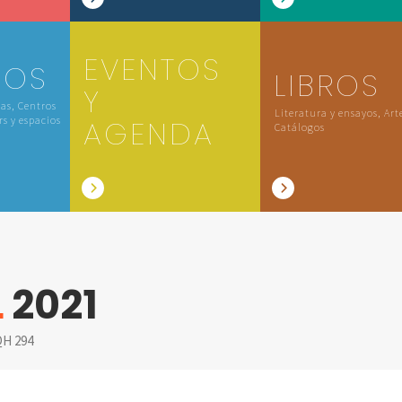
EVENTOS
IOS
LIBROS
Y
las, Centros
Literatura y ensayos, Art
rs y espacios
AGENDA
Catálogos
L
2021
H 294