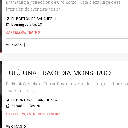
Dramaturgia y dirección de Ciro Zorzoli. Esta pieza surge de la
intención de aventurarnos en...
EL PORTÓN DE SÁNCHEZ
Domingos a las 18
CARTELERA
,
TEATRO
VER MÁS
LULÚ UNA TRAGEDIA MONSTRUO
De Frank Wedekind. Con guiños al universo del circo, el cabaret y 
teatro musical,...
EL PORTÓN DE SÁNCHEZ
Sábados a las 20
CARTELERA
,
ESTRENOS
,
TEATRO
VER MÁS