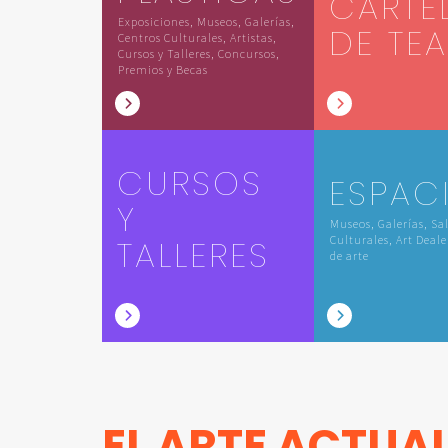
CARTE
Exposiciones, Museos, Galerías,
DE TE
Centros Culturales, Artistas,
Cursos y Talleres, Concursos,
Premios y Becas
CURSOS
ESPAC
Y
Museos, Galerías, Sa
TALLERES
Culturales, Art Deale
de arte
EL ARTE ACTUA