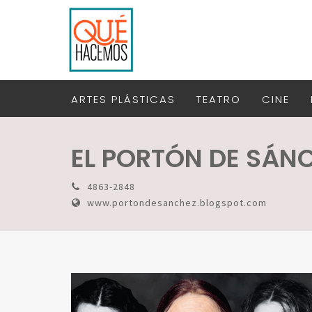
ARTES PLÁSTICAS
TEATRO
CINE
EL PORTÓN DE SÁN
4863-2848
www.portondesanchez.blogspot.com