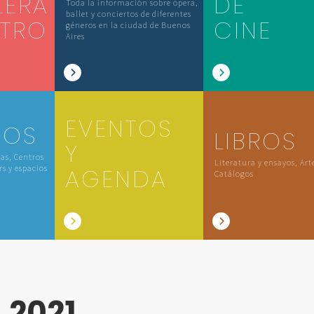
LERA
DE
Toda la información sobre ópera,
ballet y conciertos de diferentes
ATRO
CINE
géneros en la ciudad de Buenos
Aires
EVENTOS
IOS
LIBROS
Y
las, Centros
Literatura y ensayos, Art
rs y espacios
AGENDA
Catálogos
L
2021