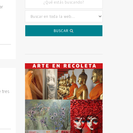
ar
BUSCAR
 tres