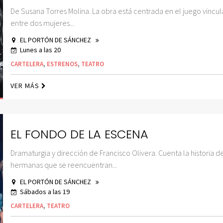
De Susana Torres Molina. La obra está centrada en el juego vincul
entre dos mujeres...
EL PORTÓN DE SÁNCHEZ
Lunes a las 20
CARTELERA
,
ESTRENOS
,
TEATRO
VER MÁS
EL FONDO DE LA ESCENA
Dramaturgia y dirección de Francisco Olivera. Cuenta la historia de
hermanas que se reencuentran...
EL PORTÓN DE SÁNCHEZ
Sábados a las 19
CARTELERA
,
TEATRO