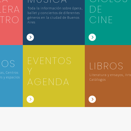
LERA
DE
Toda la información sobre ópera,
ballet y conciertos de diferentes
ATRO
CINE
géneros en la ciudad de Buenos
Aires
EVENTOS
IOS
LIBROS
Y
las, Centros
Literatura y ensayos, Art
rs y espacios
AGENDA
Catálogos