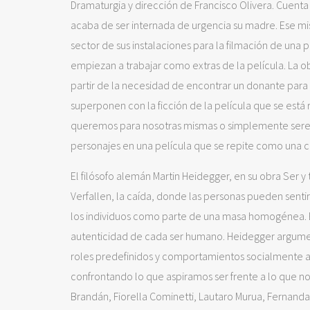
Dramaturgia y dirección de Francisco Olivera. Cuenta
acaba de ser internada de urgencia su madre. Ese mi
sector de sus instalaciones para la filmación de una 
empiezan a trabajar como extras de la película. La o
partir de la necesidad de encontrar un donante para l
superponen con la ficción de la película que se está
queremos para nosotras mismas o simplemente serem
personajes en una película que se repite como una c
El filósofo alemán Martin Heidegger, en su obra Ser y 
Verfallen, la caída, donde las personas pueden sent
los individuos como parte de una masa homogénea. En e
autenticidad de cada ser humano. Heidegger argumen
roles predefinidos y comportamientos socialmente a
confrontando lo que aspiramos ser frente a lo que n
Brandán, Fiorella Cominetti, Lautaro Murua, Fernanda 