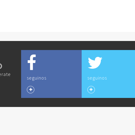
O
erate
seguinos
seguinos