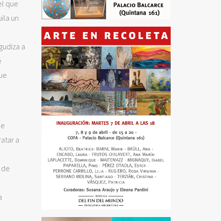
el que
ila un
gudiza a
e
que
de
atar a
 de
a