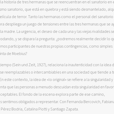
 la historia de tres hermanas que se reencuentran en el sanatorio en 
smo sanatorio, que está en quiebra y está siendo desmantelado, alqu
película de terror. Tanto las hermanas como el personal del sanatorio
bra despliega un juego de tensiones entre las tres hermanas que se a
a madre. La urgencia, el deseo de cada una y las viejas rivalidades s
 rodando, y se dispara la pregunta: ¿podremos realmente decidir lo 
os participantes de nuestras propias contingencias, como simples
inta de Moebius?
tiempo (Sein und Zeit, 1927), relaciona la inautenticidad con la idea 
irse reemplazables o intercambiables en una sociedad que tiende a tr
ste contexto, la idea de «lo original» se refiere a la singularidad y
ta que las personas a menudo descuidan esta singularidad en favor
ceptables. El fondo de la escena explora parte de ese camino,
os sentimos obligados a representar. Con Fernanda Bercovich, Fabian
Pérez Bodria, Catalina Piotti y Santiago Zapata.