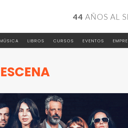
44
AÑOS AL S
MÚSICA
LIBROS
CURSOS
EVENTOS
EMPRE
A ESCENA