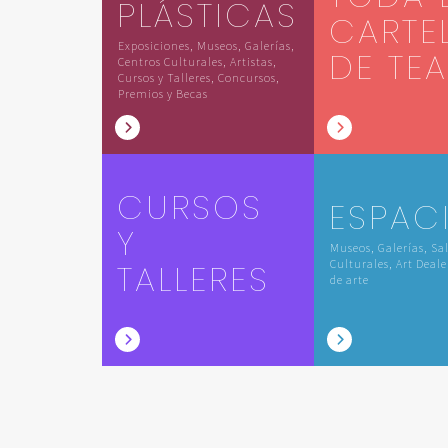
PLÁSTICAS
CARTE
Exposiciones, Museos, Galerías,
DE TE
Centros Culturales, Artistas,
Cursos y Talleres, Concursos,
Premios y Becas
CURSOS
ESPAC
Y
Museos, Galerías, Sa
TALLERES
Culturales, Art Deale
de arte