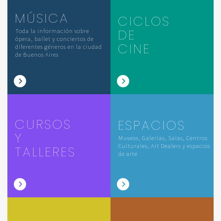
MÚSICA
CICLOS
DE
Toda la información sobre
ópera, ballet y conciertos de
CINE
diferentes géneros en la ciudad
de Buenos Aires
CURSOS
ESPACIOS
Y
Museos, Galerías, Salas, Centros
Culturales, Art Dealers y espacios
TALLERES
de arte