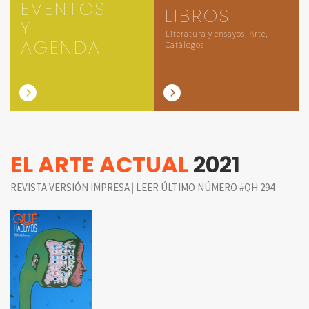
EVENTOS
LIBROS
Y
Literatura y ensayos, Arte,
AGENDA
Catálogos
EL ARTE ACTUAL
2021
|
REVISTA VERSIÓN IMPRESA
LEER ÚLTIMO NÚMERO #QH 294