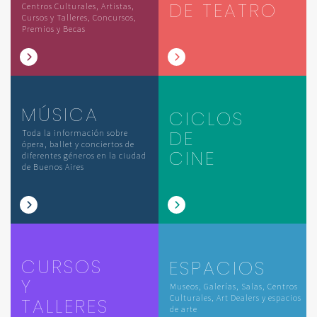
DE TEATRO
Centros Culturales, Artistas,
Cursos y Talleres, Concursos,
Premios y Becas
MÚSICA
CICLOS
DE
Toda la información sobre
ópera, ballet y conciertos de
CINE
diferentes géneros en la ciudad
de Buenos Aires
CURSOS
ESPACIOS
Y
Museos, Galerías, Salas, Centros
Culturales, Art Dealers y espacios
TALLERES
de arte