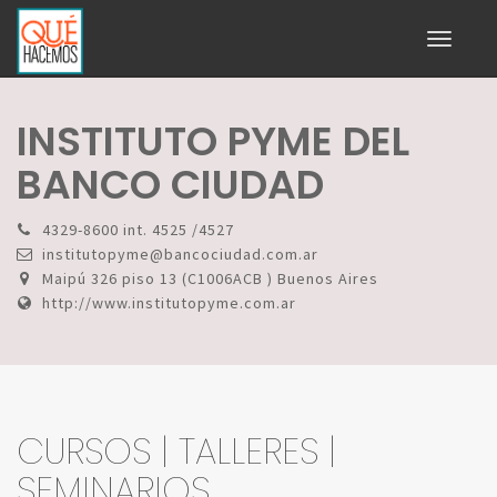
Toggle
navigati
INSTITUTO PYME DEL
BANCO CIUDAD
4329-8600 int. 4525 /4527
institutopyme@bancociudad.com.ar
Maipú 326 piso 13 (C1006ACB ) Buenos Aires
http://www.institutopyme.com.ar
CURSOS | TALLERES |
SEMINARIOS