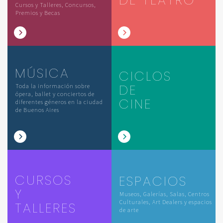
Cursos y Talleres, Concursos,
Premios y Becas
MÚSICA
CICLOS
DE
Toda la información sobre
ópera, ballet y conciertos de
CINE
diferentes géneros en la ciudad
de Buenos Aires
CURSOS
ESPACIOS
Y
Museos, Galerías, Salas, Centros
Culturales, Art Dealers y espacios
TALLERES
de arte