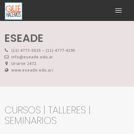
Toggle
navigati
ESEADE
(11) 4773-5825 – (11) 4777-4295
info@eseade.edu.ar
Uriarte 2472
www.eseade.edu.ar/
CURSOS | TALLERES |
SEMINARIOS