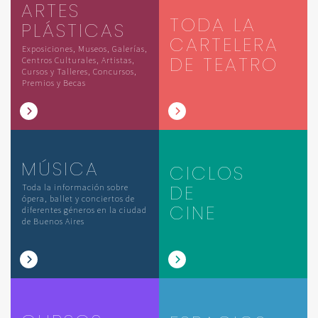
ARTES
TODA LA
PLÁSTICAS
CARTELERA
Exposiciones, Museos, Galerías,
DE TEATRO
Centros Culturales, Artistas,
Cursos y Talleres, Concursos,
Premios y Becas
MÚSICA
CICLOS
DE
Toda la información sobre
ópera, ballet y conciertos de
CINE
diferentes géneros en la ciudad
de Buenos Aires