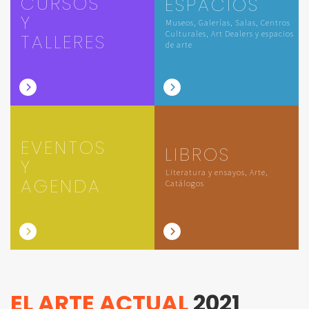
CURSOS
ESPACIOS
Y
Museos, Galerías, Salas, Centros
Culturales, Art Dealers y espacios
TALLERES
de arte
EVENTOS
LIBROS
Y
Literatura y ensayos, Arte,
AGENDA
Catálogos
EL ARTE ACTUAL
2021