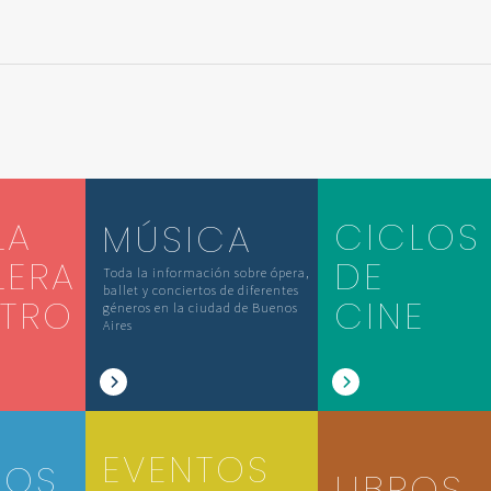
LA
CICLOS
MÚSICA
LERA
DE
Toda la información sobre ópera,
ballet y conciertos de diferentes
ATRO
CINE
géneros en la ciudad de Buenos
Aires
EVENTOS
IOS
LIBROS