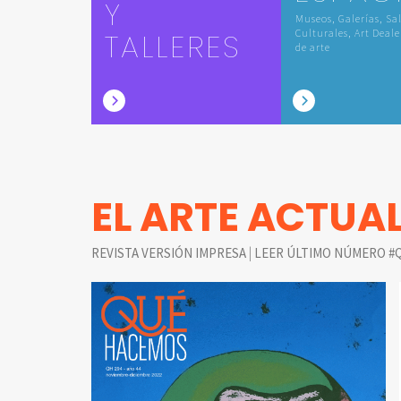
Y
Museos, Galerías, Sa
TALLERES
Culturales, Art Deale
de arte
EL ARTE ACTUA
|
REVISTA VERSIÓN IMPRESA
LEER ÚLTIMO NÚMERO #Q