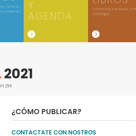
Y
las, Centros
Literatura y ensayos, Art
rs y espacios
AGENDA
Catálogos
L
2021
H 294
¿CÓMO PUBLICAR?
CONTACTATE CON NOSTROS