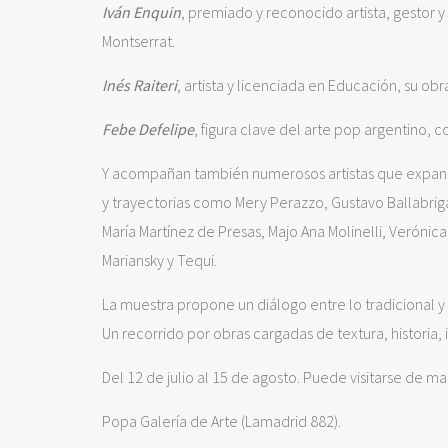
Iván Enquin
, premiado y reconocido artista, gestor y
Montserrat.
Inés Raiteri
, artista y licenciada en Educación, su ob
Febe Defelipe
, figura clave del arte pop argentino, 
Y acompañan también numerosos artistas que expanden
y trayectorias como Mery Perazzo, Gustavo Ballabri
María Martínez de Presas, Majo Ana Molinelli, Verónic
Mariansky y Tequi.
La muestra propone un diálogo entre lo tradicional y 
Un recorrido por obras cargadas de textura, historia, 
Del 12 de julio al 15 de agosto. Puede visitarse de ma
Popa Galería de Arte (Lamadrid 882).