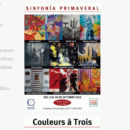
e
s.
aciones
 Dixon,
Gabriel
ítico.