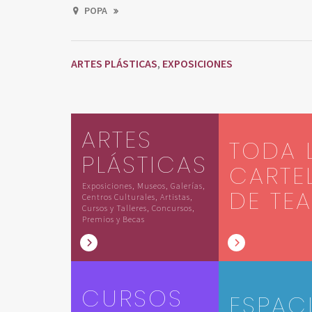
POPA
ARTES PLÁSTICAS
EXPOSICIONES
,
ARTES
TODA 
PLÁSTICAS
CARTE
Exposiciones, Museos, Galerías,
DE TE
Centros Culturales, Artistas,
Cursos y Talleres, Concursos,
Premios y Becas
CURSOS
ESPAC