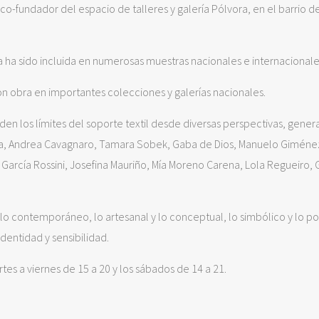
 co-fundador del espacio de talleres y galería Pólvora, en el barrio d
ra ha sido incluida en numerosas muestras nacionales e internacionale
con obra en importantes colecciones y galerías nacionales.
 los límites del soporte textil desde diversas perspectivas, gener
ga, Andrea Cavagnaro, Tamara Sobek, Gaba de Dios, Manuelo Giménez
a García Rossini, Josefina Mauriño, Mía Moreno Carena, Lola Regueiro, 
lo contemporáneo, lo artesanal y lo conceptual, lo simbólico y lo pol
identidad y sensibilidad.
rtes a viernes de 15 a 20 y los sábados de 14 a 21.