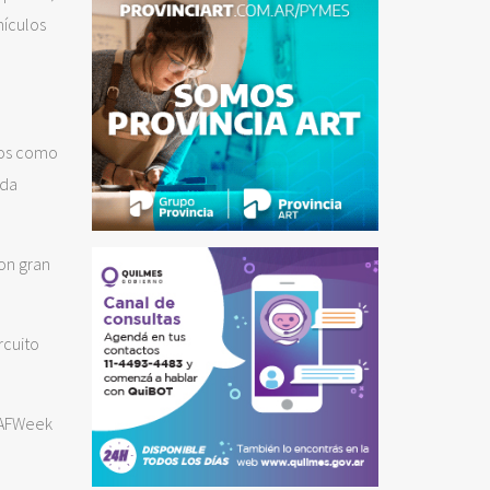
hículos
eos como
oda
Con gran
rcuito
 BAFWeek