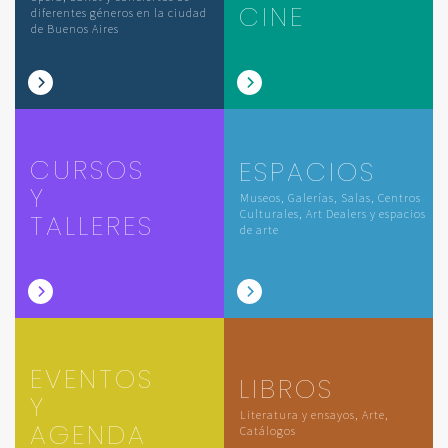
CINE
diferentes géneros en la ciudad
de Buenos Aires
CURSOS
ESPACIOS
Y
Museos, Galerías, Salas, Centros
Culturales, Art Dealers y espacios
TALLERES
de arte
EVENTOS
LIBROS
Y
Literatura y ensayos, Arte,
AGENDA
Catálogos