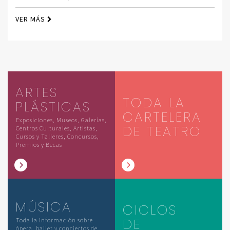
VER MÁS
ARTES
TODA LA
PLÁSTICAS
CARTELERA
Exposiciones, Museos, Galerías,
DE TEATRO
Centros Culturales, Artistas,
Cursos y Talleres, Concursos,
Premios y Becas
MÚSICA
CICLOS
DE
Toda la información sobre
ópera, ballet y conciertos de