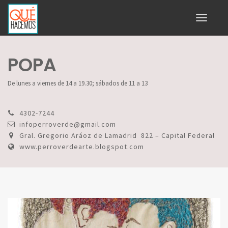
Toggle
navigati
POPA
De lunes a viernes de 14 a 19.30; sábados de 11 a 13
4302-7244
infoperroverde@gmail.com
Gral. Gregorio Aráoz de Lamadrid 822 – Capital Federal
www.perroverdearte.blogspot.com