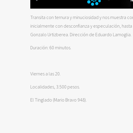
Transita con ternura y minuciosidad y nos muestra c
inicialmente con desconfianza y especulación, hasta
Gonzalo Urtizberea. Dirección de Eduardo Lamoglia.
Duración: 60 minutos.
Viernes a las 20.
Localidades, 3.500 pesos.
El Tinglado (Mario Bravo 948).