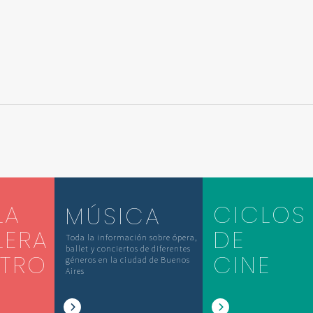
LA
CICLOS
MÚSICA
LERA
DE
Toda la información sobre ópera,
ballet y conciertos de diferentes
ATRO
CINE
géneros en la ciudad de Buenos
Aires