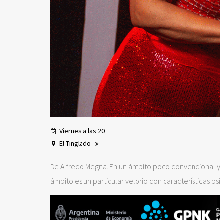
Viernes a las 20
El Tinglado
De Alfredo Megna. En un ámbito poco convencional y 
ámbito es un particular velorio con características ps