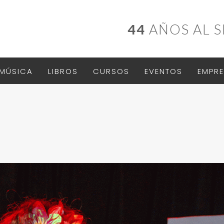
44
AÑOS AL S
MÚSICA
LIBROS
CURSOS
EVENTOS
EMPRE