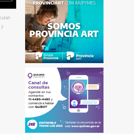
nculan
 y