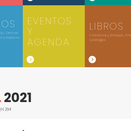
EVENTOS
IOS
LIBROS
Y
las, Centros
Literatura y ensayos, Art
rs y espacios
AGENDA
Catálogos
L
2021
H 294