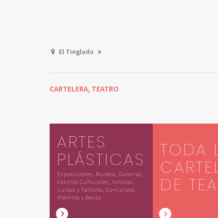
El Tinglado
CARTELERA
TEATRO
,
ARTES
TODA 
PLÁSTICAS
CARTE
Exposiciones, Museos, Galerías,
DE TE
Centros Culturales, Artistas,
Cursos y Talleres, Concursos,
Premios y Becas