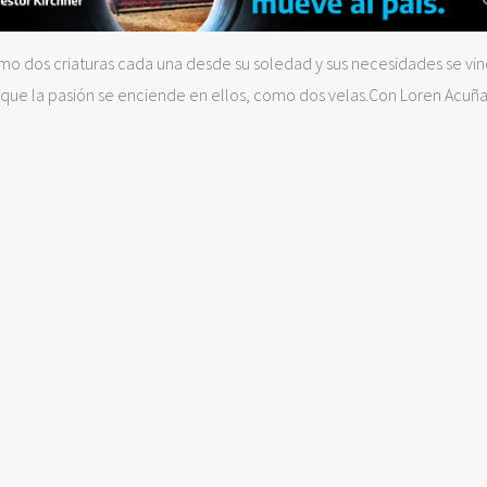
omo dos criaturas cada una desde su soledad y sus necesidades se vi
 que la pasión se enciende en ellos, como dos velas.Con Loren Acuña