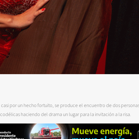
casi por un hecho fortuito, se produce el encuentro de dos personas.
icodélicas haciendo del drama un lugar para la invitación a la risa.