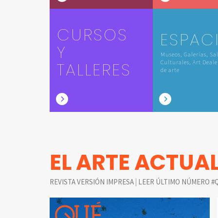
CURSOS
ESPAC
Y
Museos, Galerías, Sa
TALLERES
Culturales, Art Deale
de arte
EL ARTE ACTUA
|
REVISTA VERSIÓN IMPRESA
LEER ÚLTIMO NÚMERO #Q