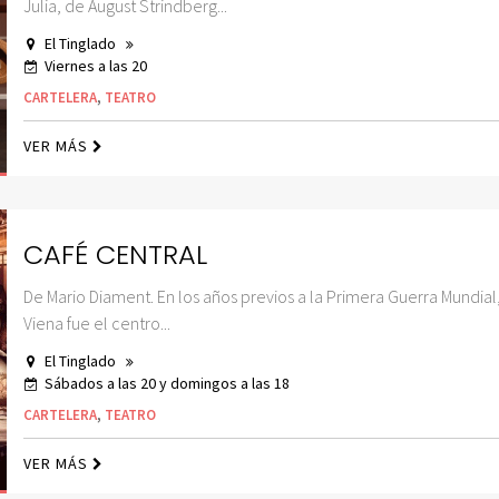
Julia, de August Strindberg...
El Tinglado
Viernes a las 20
CARTELERA
,
TEATRO
VER MÁS
CAFÉ CENTRAL
De Mario Diament. En los años previos a la Primera Guerra Mundial
Viena fue el centro...
El Tinglado
Sábados a las 20 y domingos a las 18
CARTELERA
,
TEATRO
VER MÁS