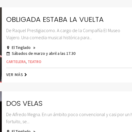
OBLIGADA ESTABA LA VUELTA
De Raquel Prestigiacomo. A cargo de la Compañía El Museo
Viajero. Una comedia musical histórica para...
El Tinglado
Sábados de marzo y abril a las 17.30
CARTELERA
,
TEATRO
VER MÁS
DOS VELAS
De Alfredo Megna. En un ámbito poco convencional y casi por un
fortuito, se...
El Tinglado