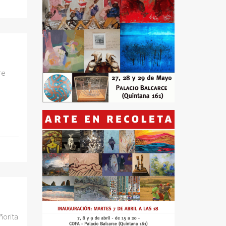
re
ñorita