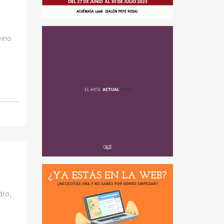
vino
dro,