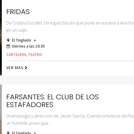
FRIDAS
De Cristina Escofet. Un espectáculo que pone en escena a Ana Yo
en un viaje...
El Tinglado
Viernes a las 19.30
CARTELERA
,
TEATRO
VER MÁS
FARSANTES. EL CLUB DE LOS
ESTAFADORES
Dramaturgia y dirección de Javier García. Cuenta la historia de Pe
un humilde joven que...
El Tinglado