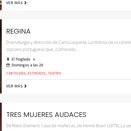
VER MÁS
REGINA
Dramaturgia y dirección de Carlos Iaquinta. La historia de la céleb
soprano portuguesa que, culminada...
El Tinglado
Domingos a las 20
CARTELERA
,
ESTRENOS
,
TEATRO
VER MÁS
TRES MUJERES AUDACES
De Mario Diament. Casa de muñecas, de Henrik Ibsen (1879), La se