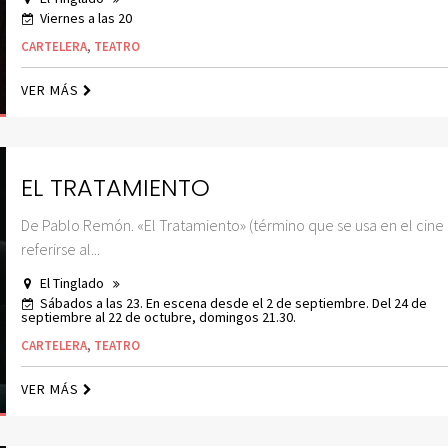
Viernes a las 20
CARTELERA
,
TEATRO
VER MÁS
EL TRATAMIENTO
De Pablo Remón. «El Tratamiento» (término que se usa en el cine
referirse al...
El Tinglado
Sábados a las 23. En escena desde el 2 de septiembre. Del 24 de
septiembre al 22 de octubre, domingos 21.30.
CARTELERA
,
TEATRO
VER MÁS