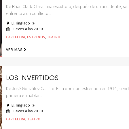
De Brian Clark. Clara, una escultora, después de un accidente, se
enfrenta a un conflicto...
El Tinglado
Jueves a las 20.30
CARTELERA
,
ESTRENOS
,
TEATRO
VER MÁS
LOS INVERTIDOS
De José González Castillo. Esta obra fue estrenada en 1914, siend
primera en hablar...
El Tinglado
Jueves a las 20.30
CARTELERA
,
TEATRO