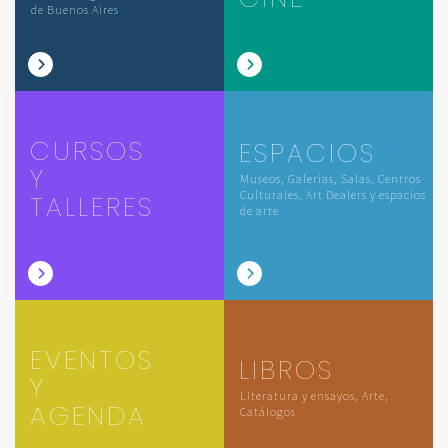
de Buenos Aires
CURSOS
ESPACIOS
Y
Museos, Galerías, Salas, Centros
Culturales, Art Dealers y espacios
TALLERES
de arte
EVENTOS
LIBROS
Y
Literatura y ensayos, Arte,
AGENDA
Catálogos