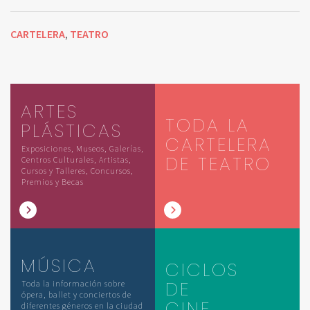
CARTELERA
TEATRO
,
ARTES
TODA LA
PLÁSTICAS
CARTELERA
Exposiciones, Museos, Galerías,
DE TEATRO
Centros Culturales, Artistas,
Cursos y Talleres, Concursos,
Premios y Becas
MÚSICA
CICLOS
DE
Toda la información sobre
ópera, ballet y conciertos de
CINE
diferentes géneros en la ciudad