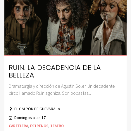
RUIN. LA DECADENCIA DE LA
BELLEZA
Dramaturgia y dirección de Agustín Soler. Un decadente
circo llamado Ruin agoniza. Son pocas las...
EL GALPÓN DE GUEVARA
Domingos a las 17
CARTELERA
,
ESTRENOS
,
TEATRO