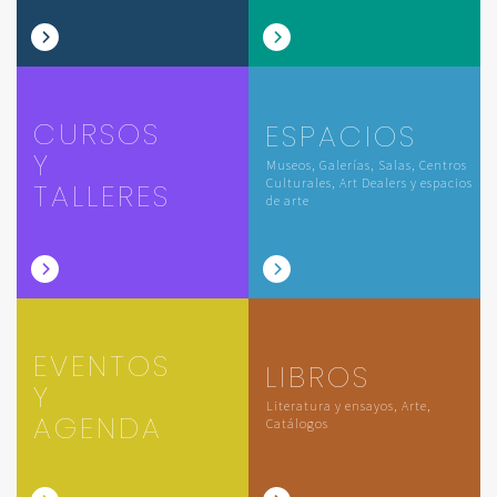
CURSOS
ESPACIOS
Y
Museos, Galerías, Salas, Centros
Culturales, Art Dealers y espacios
TALLERES
de arte
EVENTOS
LIBROS
Y
Literatura y ensayos, Arte,
AGENDA
Catálogos