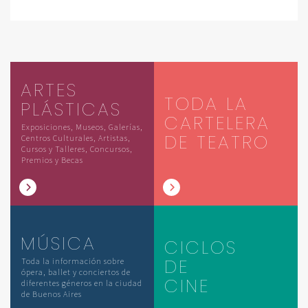
ARTES
TODA LA
PLÁSTICAS
CARTELERA
Exposiciones, Museos, Galerías,
DE TEATRO
Centros Culturales, Artistas,
Cursos y Talleres, Concursos,
Premios y Becas
MÚSICA
CICLOS
DE
Toda la información sobre
ópera, ballet y conciertos de
CINE
diferentes géneros en la ciudad
de Buenos Aires