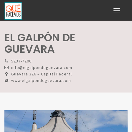
Toggle
navigati
EL GALPÓN DE
GUEVARA
5237-7200
info@elgalpondeguevara.com
Guevara 326 – Capital Federal
www.elgalpondeguevara.com