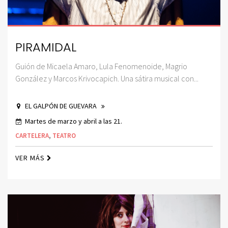
PIRAMIDAL
Guión de Micaela Amaro, Lula Fenomenoide, Magrio
González y Marcos Krivocapich. Una sátira musical con...
EL GALPÓN DE GUEVARA
Martes de marzo y abril a las 21.
CARTELERA
,
TEATRO
VER MÁS