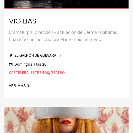
VIGILIAS
Dramaturgia, dirección y actuación de Germán Cabanas.
Una reflexión lúdica sobre el insomnio, el sueño...
EL GALPÓN DE GUEVARA
Domingos a las 20
CARTELERA
,
ESTRENOS
,
TEATRO
VER MÁS