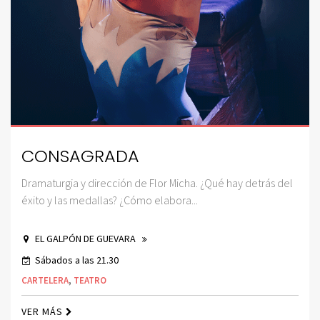
CONSAGRADA
Dramaturgia y dirección de Flor Micha. ¿Qué hay detrás del
éxito y las medallas? ¿Cómo elabora...
EL GALPÓN DE GUEVARA
Sábados a las 21.30
CARTELERA
,
TEATRO
VER MÁS