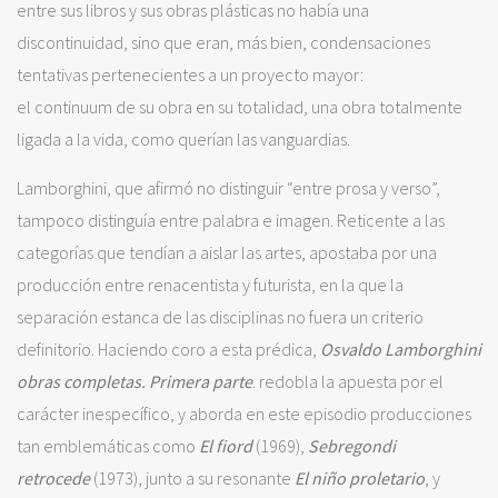
entre sus libros y sus obras plásticas no había una
discontinuidad, sino que eran, más bien, condensaciones
tentativas pertenecientes a un proyecto mayor:
el continuum de su obra en su totalidad, una obra totalmente
ligada a la vida, como querían las vanguardias.
Lamborghini, que afirmó no distinguir “entre prosa y verso”,
tampoco distinguía entre palabra e imagen. Reticente a las
categorías que tendían a aislar las artes, apostaba por una
producción entre renacentista y futurista, en la que la
separación estanca de las disciplinas no fuera un criterio
definitorio. Haciendo coro a esta prédica,
Osvaldo Lamborghini
obras completas. Primera parte
. redobla la apuesta por el
carácter inespecífico, y aborda en este episodio producciones
tan emblemáticas como
El fiord
(1969),
Sebregondi
retrocede
(1973), junto a su resonante
El niño proletario
, y