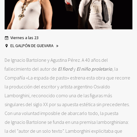
Viernes a las 23
EL GALPÓN DE GUEVARA
De Ignacio Bartolone y Agustina Pérez. A 40 años del
fallecimiento del autor de
El fiord
y
El niño proletario
, la
Compañía «La espada de pasto» estrena esta obra que recorre
la producción del escritor y artista argentino Osvaldo
Lamborghini, reconocido como una de las figuras más
singulares del siglo XX por su apuesta estética sin precedentes.
Con una voluntad imposible de abarcarlo todo, la puesta
de Ignacio Bartolone se funda en una premisa lamborghiniana:
la del “autor de un solo texto”. Lamborghini explicitaba que