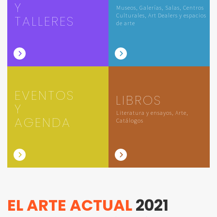
Y
Museos, Galerías, Salas, Centros
Culturales, Art Dealers y espacios
TALLERES
de arte
EVENTOS
LIBROS
Y
Literatura y ensayos, Arte,
AGENDA
Catálogos
EL ARTE ACTUAL
2021