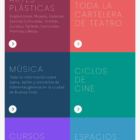
TODA LA
PLÁSTICAS
CARTELERA
Exposiciones, Museos, Galerías,
DE TEATRO
Centros Culturales, Artistas,
Cursos y Talleres, Concursos,
Premios y Becas
MÚSICA
CICLOS
DE
Toda la información sobre
ópera, ballet y conciertos de
CINE
diferentes géneros en la ciudad
de Buenos Aires
CURSOS
ESPACIOS