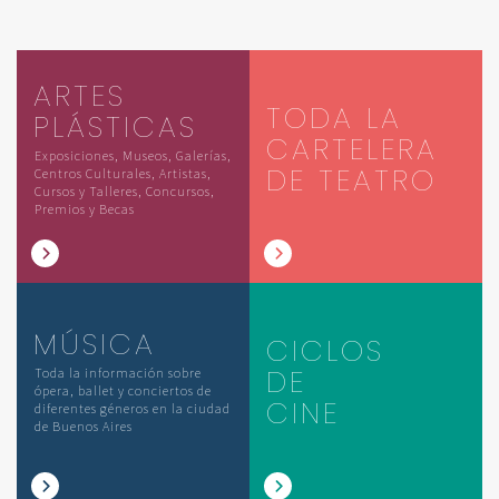
ARTES
TODA LA
PLÁSTICAS
CARTELERA
Exposiciones, Museos, Galerías,
DE TEATRO
Centros Culturales, Artistas,
Cursos y Talleres, Concursos,
Premios y Becas
MÚSICA
CICLOS
DE
Toda la información sobre
ópera, ballet y conciertos de
CINE
diferentes géneros en la ciudad
de Buenos Aires