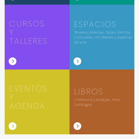
CURSOS
ESPACIOS
Y
Museos, Galerías, Salas, Centros
Culturales, Art Dealers y espacios
TALLERES
de arte
EVENTOS
LIBROS
Y
Literatura y ensayos, Arte,
AGENDA
Catálogos