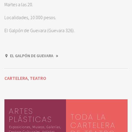
Martes a las 20.
Localidades, 10.000 pesos.
El Galpón de Guevara (Guevara 326).
EL GALPÓN DE GUEVARA
CARTELERA
TEATRO
,
ARTES
TODA LA
PLÁSTICAS
CARTELERA
Exposiciones, Museos, Galerías,
Centros Culturales, Artistas,