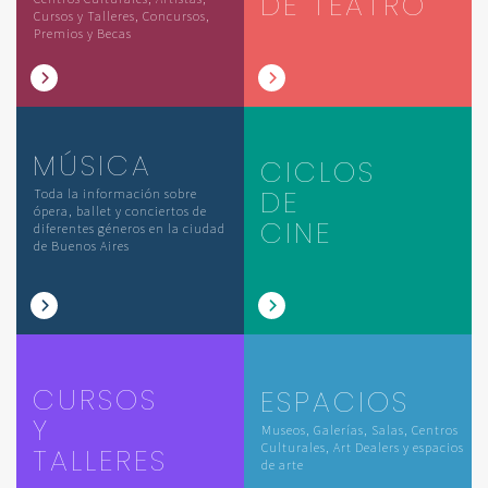
DE TEATRO
Cursos y Talleres, Concursos,
Premios y Becas
MÚSICA
CICLOS
DE
Toda la información sobre
ópera, ballet y conciertos de
CINE
diferentes géneros en la ciudad
de Buenos Aires
CURSOS
ESPACIOS
Y
Museos, Galerías, Salas, Centros
Culturales, Art Dealers y espacios
TALLERES
de arte