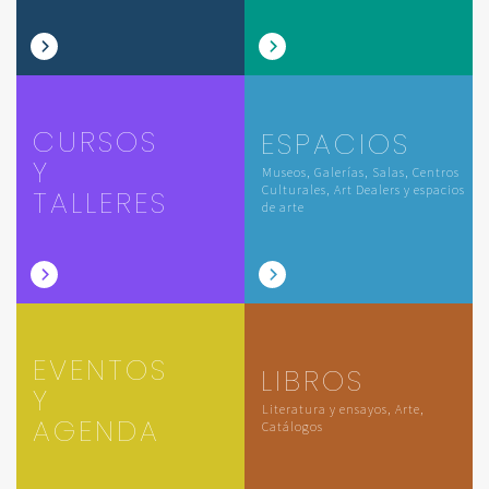
CURSOS
ESPACIOS
Y
Museos, Galerías, Salas, Centros
Culturales, Art Dealers y espacios
TALLERES
de arte
EVENTOS
LIBROS
Y
Literatura y ensayos, Arte,
AGENDA
Catálogos