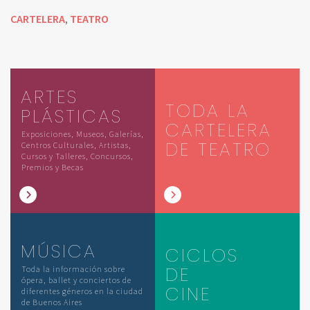
CARTELERA
TEATRO
,
ARTES
TODA LA
PLÁSTICAS
CARTELERA
Exposiciones, Museos, Galerías,
DE TEATRO
Centros Culturales, Artistas,
Cursos y Talleres, Concursos,
Premios y Becas
MÚSICA
CICLOS
DE
Toda la información sobre
ópera, ballet y conciertos de
CINE
diferentes géneros en la ciudad
de Buenos Aires