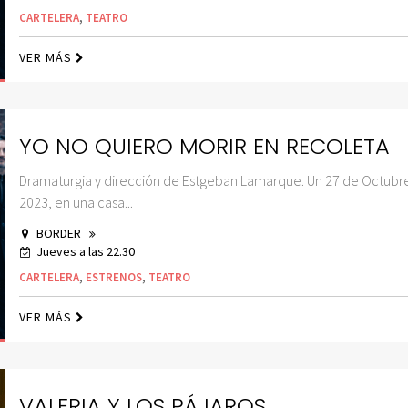
CARTELERA
,
TEATRO
VER MÁS
YO NO QUIERO MORIR EN RECOLETA
Dramaturgia y dirección de Estgeban Lamarque. Un 27 de Octubr
2023, en una casa...
BORDER
Jueves a las 22.30
CARTELERA
,
ESTRENOS
,
TEATRO
VER MÁS
VALERIA Y LOS PÁJAROS