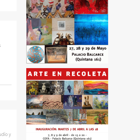
s
udío y