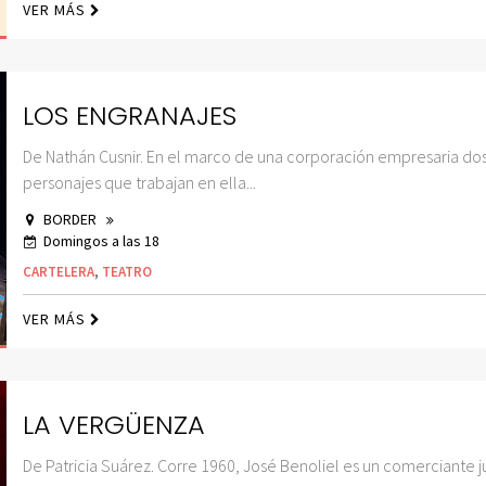
VER MÁS
LOS ENGRANAJES
De Nathán Cusnir. En el marco de una corporación empresaria do
personajes que trabajan en ella...
BORDER
Domingos a las 18
CARTELERA
,
TEATRO
VER MÁS
LA VERGÜENZA
De Patricia Suárez. Corre 1960, José Benoliel es un comerciante j