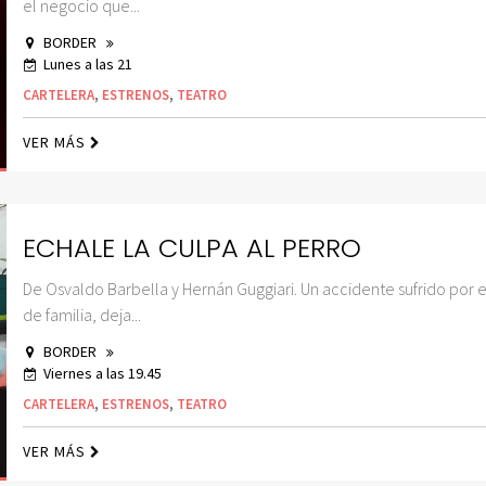
el negocio que...
BORDER
Lunes a las 21
CARTELERA
,
ESTRENOS
,
TEATRO
VER MÁS
ECHALE LA CULPA AL PERRO
De Osvaldo Barbella y Hernán Guggiari. Un accidente sufrido por e
de familia, deja...
BORDER
Viernes a las 19.45
CARTELERA
,
ESTRENOS
,
TEATRO
VER MÁS