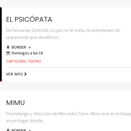
EL PSICÓPATA
De Fernando Schmidt. Lo que no te mata, te entretiene»: Un
unipersonal que desafía los...
BORDER
Domingos a las 18
CARTELERA
,
TEATRO
VER MÁS
MIMU
Dramaturgia y dirección de Mercedes Torre. Mimu vive en el bosq
en un hogar donde...
BORDER