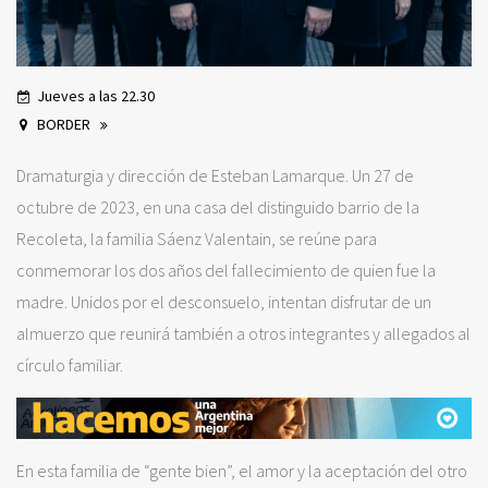
Jueves a las 22.30
BORDER
Dramaturgia y dirección de Esteban Lamarque. Un 27 de
octubre de 2023, en una casa del distinguido barrio de la
Recoleta, la familia Sáenz Valentain, se reúne para
conmemorar los dos años del fallecimiento de quien fue la
madre. Unidos por el desconsuelo, intentan disfrutar de un
almuerzo que reunirá también a otros integrantes y allegados al
círculo familiar.
En esta familia de “gente bien”, el amor y la aceptación del otro