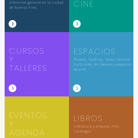
CINE
diferentes géneros en la ciudad
de Buenos Aires
CURSOS
ESPACIOS
Y
Museos, Galerías, Salas, Centros
Culturales, Art Dealers y espacios
TALLERES
de arte
EVENTOS
LIBROS
Y
Literatura y ensayos, Arte,
AGENDA
Catálogos