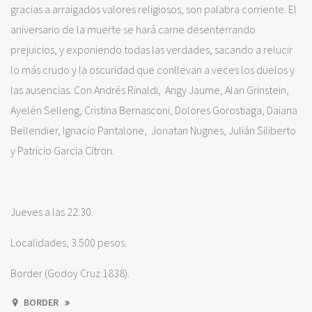
gracias a arraigados valores religiosos, son palabra corriente. El
aniversario de la muerte se hará carne desenterrando
prejuicios, y exponiendo todas las verdades, sacando a relucir
lo más crudo y la oscuridad que conllevan a veces los duelos y
las ausencias. Con Andrés Rinaldi, Angy Jaume, Alan Grinstein,
Ayelén Selleng, Cristina Bernasconi, Dolores Gorostiaga, Daiana
Bellendier, Ignacio Pantalone, Jonatan Nugnes, Julián Siliberto
y Patricio Garcia Citron.
Jueves a las 22.30.
Localidades, 3.500 pesos.
Border (Godoy Cruz 1838).
BORDER