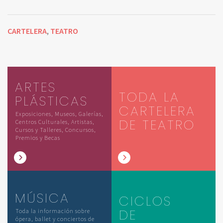
CARTELERA
TEATRO
,
ARTES
TODA LA
PLÁSTICAS
CARTELERA
Exposiciones, Museos, Galerías,
DE TEATRO
Centros Culturales, Artistas,
Cursos y Talleres, Concursos,
Premios y Becas
MÚSICA
CICLOS
DE
Toda la información sobre
ópera, ballet y conciertos de