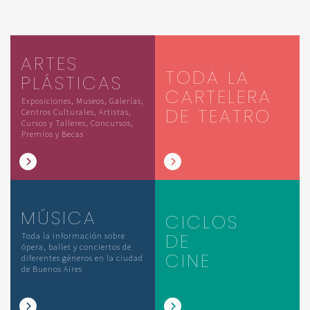
ARTES
TODA LA
PLÁSTICAS
CARTELERA
Exposiciones, Museos, Galerías,
DE TEATRO
Centros Culturales, Artistas,
Cursos y Talleres, Concursos,
Premios y Becas
MÚSICA
CICLOS
DE
Toda la información sobre
ópera, ballet y conciertos de
CINE
diferentes géneros en la ciudad
de Buenos Aires