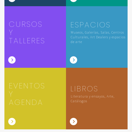
CURSOS
ESPACIOS
Y
Museos, Galerías, Salas, Centros
Culturales, Art Dealers y espacios
TALLERES
de arte
EVENTOS
LIBROS
Y
Literatura y ensayos, Arte,
AGENDA
Catálogos