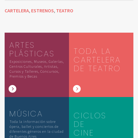
CARTELERA
ESTRENOS
TEATRO
,
,
ARTES
TODA LA
PLÁSTICAS
CARTELERA
Exposiciones, Museos, Galerías,
DE TEATRO
Centros Culturales, Artistas,
Cursos y Talleres, Concursos,
Premios y Becas
MÚSICA
CICLOS
DE
Toda la información sobre
ópera, ballet y conciertos de
CINE
diferentes géneros en la ciudad
de Buenos Aires