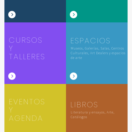
CURSOS
ESPACIOS
Y
Museos, Galerías, Salas, Centros
Culturales, Art Dealers y espacios
TALLERES
de arte
EVENTOS
LIBROS
Y
Literatura y ensayos, Arte,
AGENDA
Catálogos