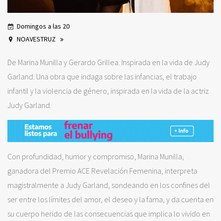
Domingos a las 20
NOAVESTRUZ
De Marina Munilla y Gerardo Grillea. Inspirada en la vida de Judy
Garland. Una obra que indaga sobre las infancias, el trabajo
infantil y la violencia de género, inspirada en la vida de la actriz
Judy Garland.
Con profundidad, humor y compromiso, Marina Munilla,
ganadora del Premio ACE Revelación Femenina, interpreta
magistralmente a Judy Garland, sondeando en los confines del
ser entre los límites del amor, el deseo y la fama, y da cuenta en
su cuerpo herido de las consecuencias que implica lo vivido en