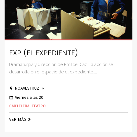
EXP (EL EXPEDIENTE)
Dramaturgia y dirección de Emilce Díaz. La acción se
desarrolla en el espacio de el expediente....
NOAVESTRUZ
Viernes a las 20
CARTELERA
,
TEATRO
VER MÁS