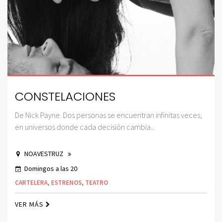
CONSTELACIONES
De Nick Payne. Dos personas se encuentran infinitas veces,
en universos donde cada decisión cambia...
NOAVESTRUZ
Domingos a las 20
CARTELERA
,
ESTRENOS
,
TEATRO
VER MÁS