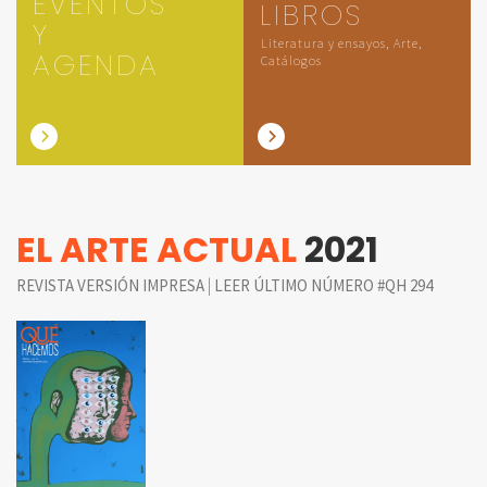
EVENTOS
LIBROS
Y
Literatura y ensayos, Arte,
AGENDA
Catálogos
EL ARTE ACTUAL
2021
|
REVISTA VERSIÓN IMPRESA
LEER ÚLTIMO NÚMERO #QH 294