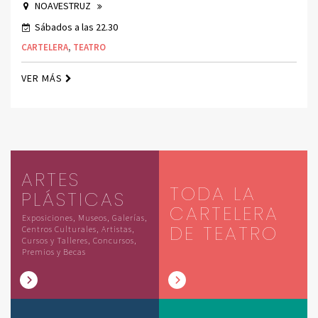
NOAVESTRUZ
Sábados a las 22.30
CARTELERA
,
TEATRO
VER MÁS
ARTES
TODA LA
PLÁSTICAS
CARTELERA
Exposiciones, Museos, Galerías,
DE TEATRO
Centros Culturales, Artistas,
Cursos y Talleres, Concursos,
Premios y Becas