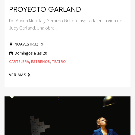
PROYECTO GARLAND
De Marina Munilla y Gerardo Grillea. Inspirada en la vida de
Judy Garland. Una obra...
NOAVESTRUZ
Domingos a las 20
CARTELERA
,
ESTRENOS
,
TEATRO
VER MÁS