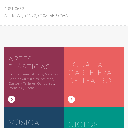
4381-0662
Av. de Mayo 1222, C1085ABP CABA
ARTES
TODA LA
PLÁSTICAS
CARTELERA
Exposiciones, Museos, Galerías,
DE TEATRO
Centros Culturales, Artistas,
Cursos y Talleres, Concursos,
Premios y Becas
MÚSICA
CICLOS