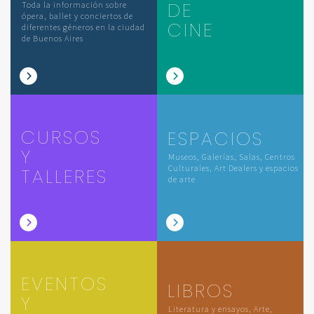
DE
Toda la información sobre
ópera, ballet y conciertos de
CINE
diferentes géneros en la ciudad
de Buenos Aires
CURSOS
ESPACIOS
Y
Museos, Galerías, Salas, Centros
Culturales, Art Dealers y espacios
TALLERES
de arte
EVENTOS
LIBROS
Y
Literatura y ensayos, Arte,