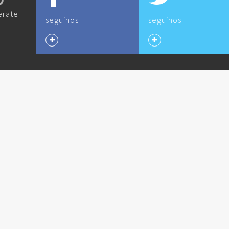
O
erate
seguinos
seguinos