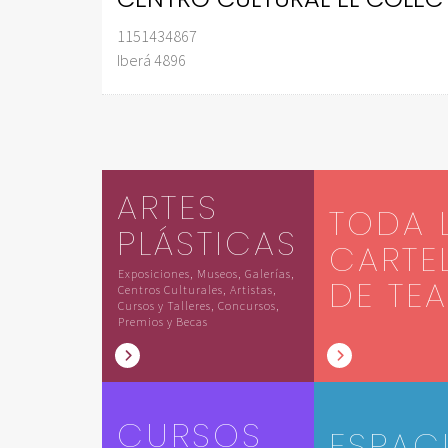
1151434867
Iberá 4896
ARTES
TODA 
PLÁSTICAS
CARTE
Exposiciones, Museos, Galerías,
DE TE
Centros Culturales, Artistas,
Cursos y Talleres, Concursos,
Premios y Becas
CURSOS
ESPAC