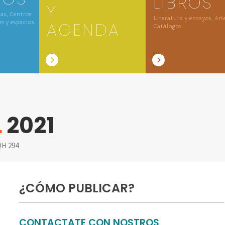
LIBROS
Y
las, Centros
Literatura y ensayos, Art
rs y espacios
AGENDA
Catálogos
L
2021
H 294
¿CÓMO PUBLICAR?
CONTACTATE CON NOSTROS