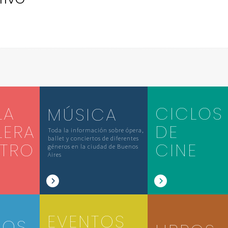
LA
CICLOS
MÚSICA
LERA
DE
Toda la información sobre ópera,
ballet y conciertos de diferentes
ATRO
CINE
géneros en la ciudad de Buenos
Aires
EVENTOS
IOS