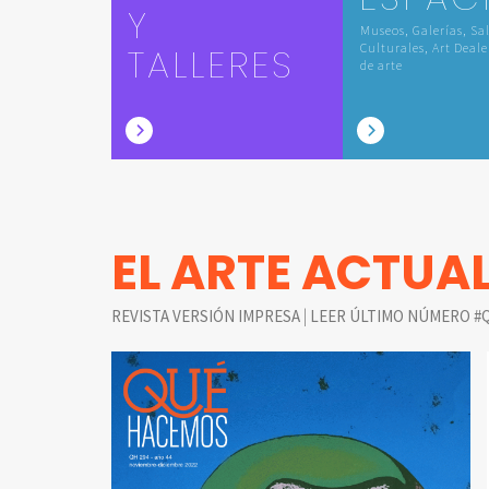
Y
Museos, Galerías, Sa
TALLERES
Culturales, Art Deale
de arte
EL ARTE ACTUA
|
REVISTA VERSIÓN IMPRESA
LEER ÚLTIMO NÚMERO #Q