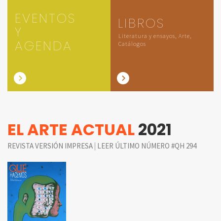
EVENTOS
LIBROS
Y
Literatura y ensayos, Arte,
AGENDA
Catálogos
EL ARTE ACTUAL
2021
|
REVISTA VERSIÓN IMPRESA
LEER ÚLTIMO NÚMERO #QH 294