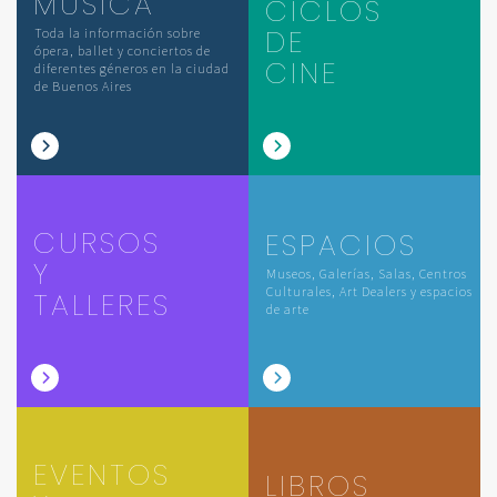
MÚSICA
CICLOS
DE
Toda la información sobre
ópera, ballet y conciertos de
CINE
diferentes géneros en la ciudad
de Buenos Aires
CURSOS
ESPACIOS
Y
Museos, Galerías, Salas, Centros
Culturales, Art Dealers y espacios
TALLERES
de arte
EVENTOS
LIBROS