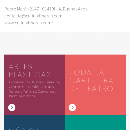
Pedro Morán 2147 - C1419HJA, Buenos Aires
contacto@culturalmoran.com
www.culturalmoran.com/
ARTES
TODA LA
PLÁSTICAS
CARTELERA
Exposiciones, Museos, Galerías,
DE TEATRO
Centros Culturales, Artistas,
Cursos y Talleres, Concursos,
Premios y Becas