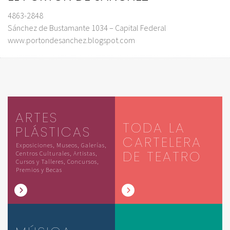
4863-2848
Sánchez de Bustamante 1034 – Capital Federal
www.portondesanchez.blogspot.com
ARTES
TODA LA
PLÁSTICAS
CARTELERA
Exposiciones, Museos, Galerías,
DE TEATRO
Centros Culturales, Artistas,
Cursos y Talleres, Concursos,
Premios y Becas