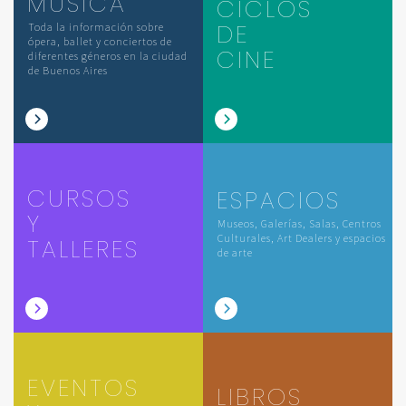
MÚSICA
CICLOS
DE
Toda la información sobre
ópera, ballet y conciertos de
CINE
diferentes géneros en la ciudad
de Buenos Aires
CURSOS
ESPACIOS
Y
Museos, Galerías, Salas, Centros
Culturales, Art Dealers y espacios
TALLERES
de arte
EVENTOS
LIBROS