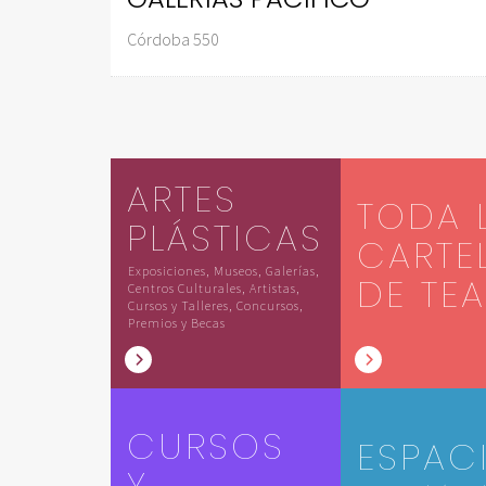
Córdoba 550
ARTES
TODA 
PLÁSTICAS
CARTE
Exposiciones, Museos, Galerías,
DE TE
Centros Culturales, Artistas,
Cursos y Talleres, Concursos,
Premios y Becas
CURSOS
ESPAC
Y