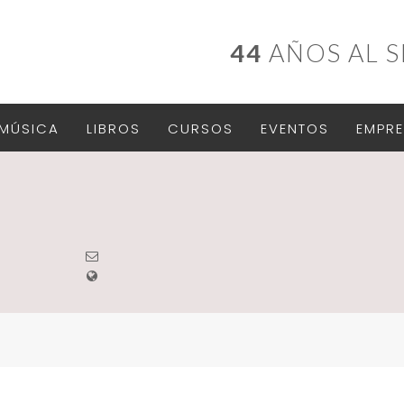
44
AÑOS AL S
MÚSICA
LIBROS
CURSOS
EVENTOS
EMPRE
O