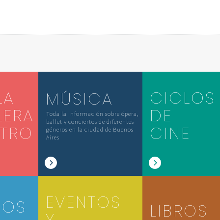
LA
CICLOS
MÚSICA
LERA
DE
Toda la información sobre ópera,
ballet y conciertos de diferentes
ATRO
CINE
géneros en la ciudad de Buenos
Aires
EVENTOS
IOS
LIBROS
Y