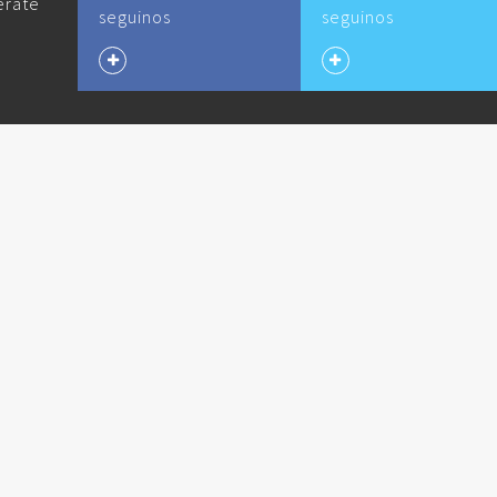
erate
seguinos
seguinos