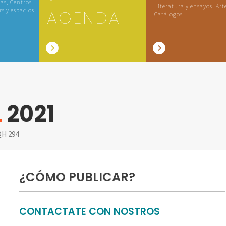
las, Centros
Literatura y ensayos, Art
rs y espacios
AGENDA
Catálogos
L
2021
H 294
¿CÓMO PUBLICAR?
CONTACTATE CON NOSTROS