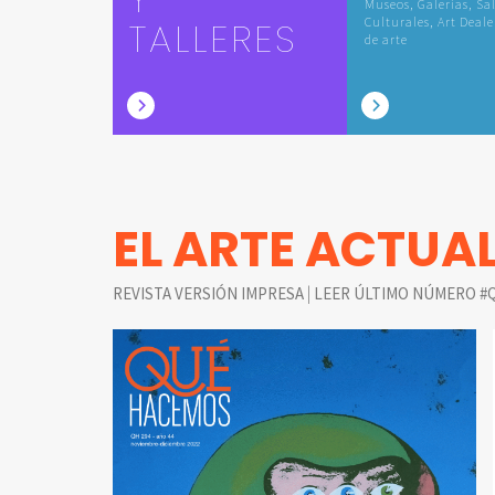
Museos, Galerías, Sa
TALLERES
Culturales, Art Deale
de arte
EL ARTE ACTUA
|
REVISTA VERSIÓN IMPRESA
LEER ÚLTIMO NÚMERO #Q