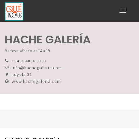
Toggle
navigati
HACHE GALERÍA
Martes a sábado de 14 a 19.
+5411 4856 8787
info@hachegaleria.com
Loyola 32
www.hachegaleria.com