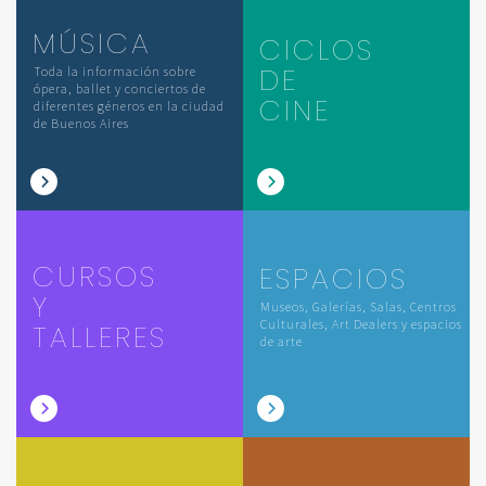
MÚSICA
CICLOS
DE
Toda la información sobre
ópera, ballet y conciertos de
CINE
diferentes géneros en la ciudad
de Buenos Aires
CURSOS
ESPACIOS
Y
Museos, Galerías, Salas, Centros
Culturales, Art Dealers y espacios
TALLERES
de arte