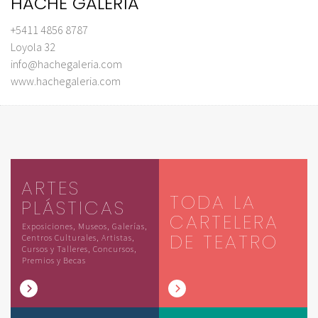
HACHE GALERÍA
+5411 4856 8787
Loyola 32
info@hachegaleria.com
www.hachegaleria.com
ARTES
TODA LA
PLÁSTICAS
CARTELERA
Exposiciones, Museos, Galerías,
DE TEATRO
Centros Culturales, Artistas,
Cursos y Talleres, Concursos,
Premios y Becas