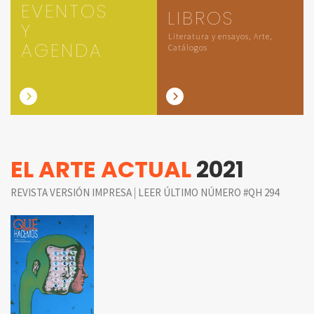
EVENTOS
LIBROS
Y
Literatura y ensayos, Arte,
AGENDA
Catálogos
EL ARTE ACTUAL
2021
|
REVISTA VERSIÓN IMPRESA
LEER ÚLTIMO NÚMERO #QH 294