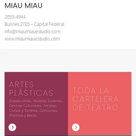
MIAU MIAU
2055-4944
Bullnes 2705 – Capital Federal
info@miaumiauestudio.com
www.miaumiauestudio.com
ARTES
TODA LA
PLÁSTICAS
CARTELERA
Exposiciones, Museos, Galerías,
DE TEATRO
Centros Culturales, Artistas,
Cursos y Talleres, Concursos,
Premios y Becas