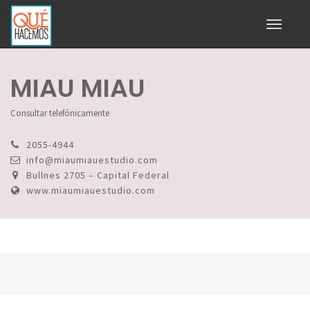
Toggle
navigati
MIAU MIAU
Consultar telefónicamente
2055-4944
info@miaumiauestudio.com
Bullnes 2705 – Capital Federal
www.miaumiauestudio.com