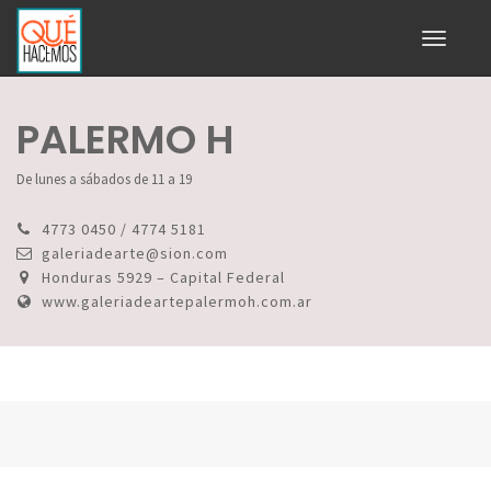
Toggle
navigati
PALERMO H
De lunes a sábados de 11 a 19
4773 0450 / 4774 5181
galeriadearte@sion.com
Honduras 5929 – Capital Federal
www.galeriadeartepalermoh.com.ar