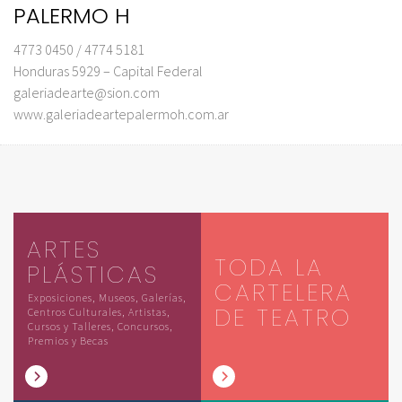
PALERMO H
4773 0450 / 4774 5181
Honduras 5929 – Capital Federal
galeriadearte@sion.com
www.galeriadeartepalermoh.com.ar
ARTES
TODA LA
PLÁSTICAS
CARTELERA
Exposiciones, Museos, Galerías,
DE TEATRO
Centros Culturales, Artistas,
Cursos y Talleres, Concursos,
Premios y Becas