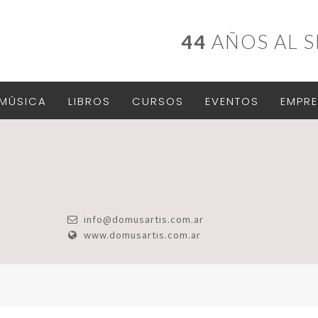
44
AÑOS AL S
MÚSICA
LIBROS
CURSOS
EVENTOS
EMPRE
info@domusartis.com.ar
www.domusartis.com.ar