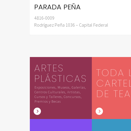
PARADA PEÑA
4816-0009
Rodríguez Peña 1036 – Capital Federal
ARTES
TODA 
PLÁSTICAS
CARTE
Exposiciones, Museos, Galerías,
DE TE
Centros Culturales, Artistas,
Cursos y Talleres, Concursos,
Premios y Becas