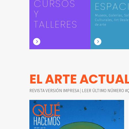
CURSOS
ESPAC
Y
Museos, Galerías, Sa
TALLERES
Culturales, Art Deale
de arte
EL ARTE ACTUA
|
REVISTA VERSIÓN IMPRESA
LEER ÚLTIMO NÚMERO #Q