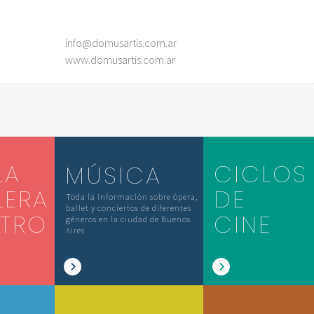
info@domusartis.com.ar
www.domusartis.com.ar
LA
CICLOS
MÚSICA
LERA
DE
Toda la información sobre ópera,
ballet y conciertos de diferentes
ATRO
CINE
géneros en la ciudad de Buenos
Aires