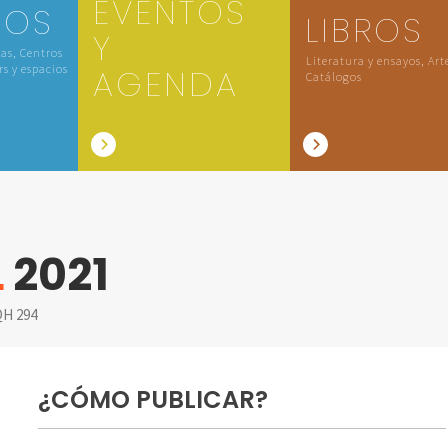
EVENTOS
IOS
LIBROS
Y
las, Centros
Literatura y ensayos, Art
rs y espacios
AGENDA
Catálogos
L
2021
H 294
¿CÓMO PUBLICAR?