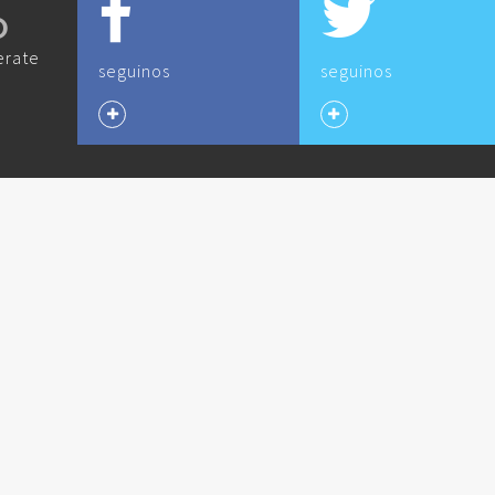
O
erate
seguinos
seguinos