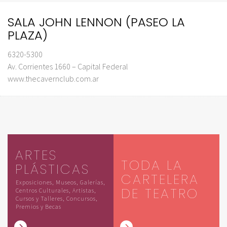
SALA JOHN LENNON (PASEO LA
PLAZA)
6320-5300
Av. Corrientes 1660 – Capital Federal
www.thecavernclub.com.ar
ARTES
TODA LA
PLÁSTICAS
CARTELERA
Exposiciones, Museos, Galerías,
DE TEATRO
Centros Culturales, Artistas,
Cursos y Talleres, Concursos,
Premios y Becas