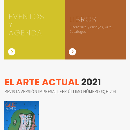
EVENTOS
LIBROS
Y
Literatura y ensayos, Arte,
AGENDA
Catálogos
EL ARTE ACTUAL
2021
|
REVISTA VERSIÓN IMPRESA
LEER ÚLTIMO NÚMERO #QH 294