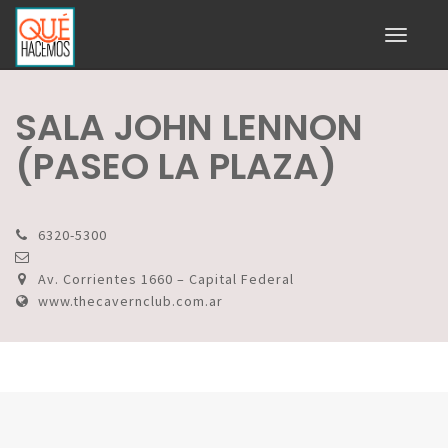
Toggle
navigati
SALA JOHN LENNON
(PASEO LA PLAZA)
6320-5300
Av. Corrientes 1660 – Capital Federal
www.thecavernclub.com.ar